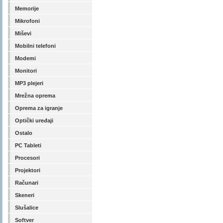
Memorije
Mikrofoni
Miševi
Mobilni telefoni
Modemi
Monitori
MP3 plejeri
Mrežna oprema
Oprema za igranje
Optički uređaji
Ostalo
PC Tableti
Procesori
Projektori
Računari
Skeneri
Slušalice
Softver