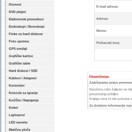
Dronovi
E-mail adresa:
DVD plejeri
Adresa:
Elektronski prevodioci
Endoskopi / Boroskopi
Mesto:
Fioke za hard diskove
Foto oprema
Poštanski broj:
GPS uređaji
Grafičke kartice
Grafičke table
Hard diskovi / SSD
Obaveštenje:
Kablovi / Adapteri
Zadržavamo pravo promene
Kontroleri
Naručenu robu šaljemo na Vašu
Konzole za igranje
preuzimanja pošiljke.
Krajnja cena će biti uvećana 
Kućišta / Napajanja
Za dodatne informacije nazov
Kuleri
Laptopovi
LED rasveta
Matične ploče