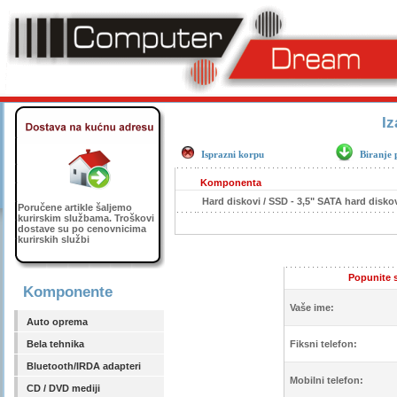
Iz
Isprazni korpu
Biranje 
Komponenta
Hard diskovi / SSD - 3,5" SATA hard disko
Poručene artikle šaljemo
kurirskim službama. Troškovi
dostave su po cenovnicima
kurirskih službi
Popunite s
Komponente
Vaše ime:
Auto oprema
Bela tehnika
Fiksni telefon:
Bluetooth/IRDA adapteri
Mobilni telefon:
CD / DVD mediji