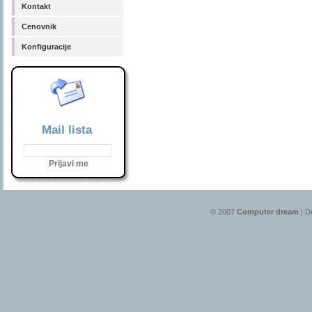
Kontakt
Cenovnik
Konfiguracije
Mail lista
© 2007
Computer dream
| D