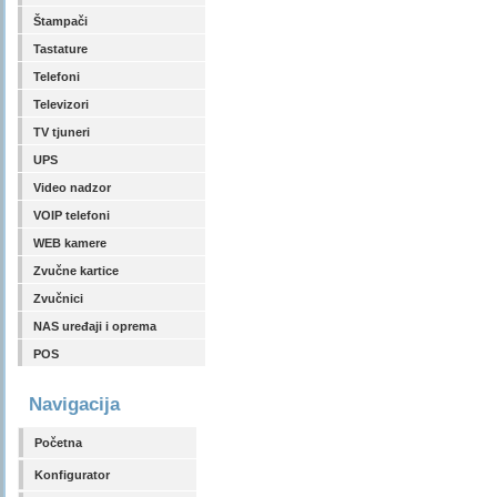
Štampači
Tastature
Telefoni
Televizori
TV tjuneri
UPS
Video nadzor
VOIP telefoni
WEB kamere
Zvučne kartice
Zvučnici
NAS uređaji i oprema
POS
Navigacija
Početna
Konfigurator