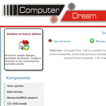
Iz
Isprazni korpu
Biranje 
Fatal error
: Uncaught Error: Call to a member fu
/home/comp/public_html/computerdream.rs/konfig
Poručene artikle šaljemo
require('/home/comp/publ...') #2 {ma
kurirskim službama. Troškovi
dostave su po cenovnicima
kurirskih službi
Komponente
Auto oprema
Bela tehnika
Bluetooth/IRDA adapteri
CD / DVD mediji