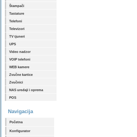
Štampači
Tastature
Telefoni
Televizori
TV tjuneri
UPS
Video nadzor
VOIP telefoni
WEB kamere
Zvučne kartice
Zvučnici
NAS uređaji i oprema
POS
Navigacija
Početna
Konfigurator