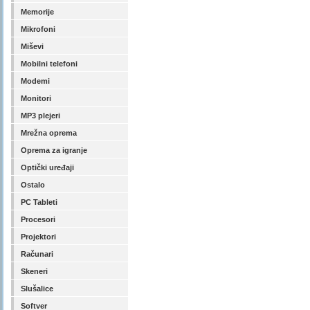
Memorije
Mikrofoni
Miševi
Mobilni telefoni
Modemi
Monitori
MP3 plejeri
Mrežna oprema
Oprema za igranje
Optički uređaji
Ostalo
PC Tableti
Procesori
Projektori
Računari
Skeneri
Slušalice
Softver