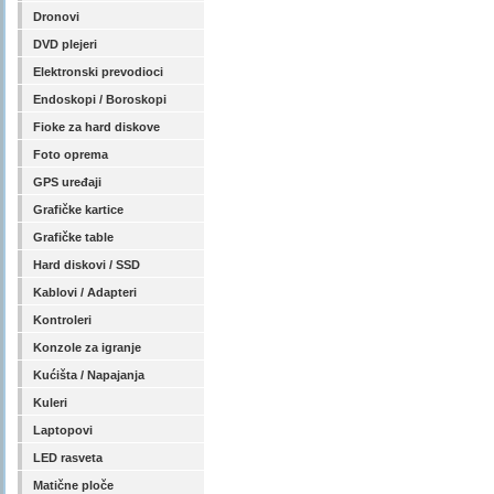
Dronovi
DVD plejeri
Elektronski prevodioci
Endoskopi / Boroskopi
Fioke za hard diskove
Foto oprema
GPS uređaji
Grafičke kartice
Grafičke table
Hard diskovi / SSD
Kablovi / Adapteri
Kontroleri
Konzole za igranje
Kućišta / Napajanja
Kuleri
Laptopovi
LED rasveta
Matične ploče