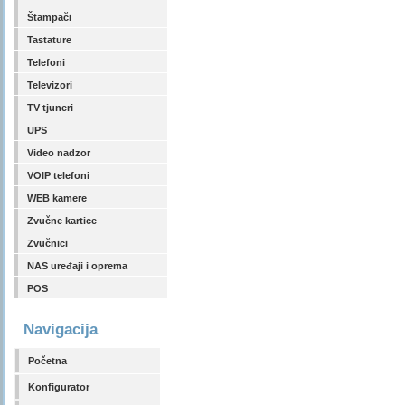
Štampači
Tastature
Telefoni
Televizori
TV tjuneri
UPS
Video nadzor
VOIP telefoni
WEB kamere
Zvučne kartice
Zvučnici
NAS uređaji i oprema
POS
Navigacija
Početna
Konfigurator