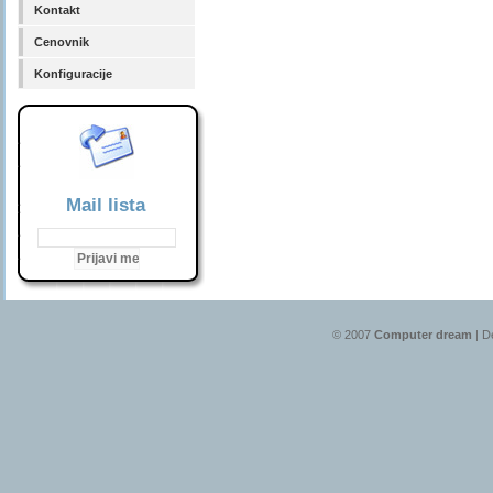
Kontakt
Cenovnik
Konfiguracije
Mail lista
© 2007
Computer dream
| D