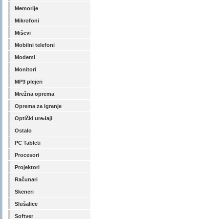
Memorije
Mikrofoni
Miševi
Mobilni telefoni
Modemi
Monitori
MP3 plejeri
Mrežna oprema
Oprema za igranje
Optički uređaji
Ostalo
PC Tableti
Procesori
Projektori
Računari
Skeneri
Slušalice
Softver