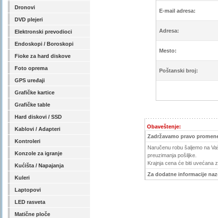
Dronovi
E-mail adresa:
DVD plejeri
Adresa:
Elektronski prevodioci
Endoskopi / Boroskopi
Mesto:
Fioke za hard diskove
Foto oprema
Poštanski broj:
GPS uređaji
Grafičke kartice
Grafičke table
Hard diskovi / SSD
Obaveštenje:
Kablovi / Adapteri
Zadržavamo pravo promene
Kontroleri
Naručenu robu šaljemo na Vašu
Konzole za igranje
preuzimanja pošiljke.
Krajnja cena će biti uvećana 
Kućišta / Napajanja
Za dodatne informacije nazov
Kuleri
Laptopovi
LED rasveta
Matične ploče