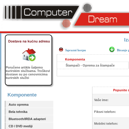
Iz
Isprazni korpu
Biranje 
Komponenta
Štampači - Oprema za štampače
Poručene artikle šaljemo
kurirskim službama. Troškovi
dostave su po cenovnicima
kurirskih službi
Popunite s
Komponente
Vaše ime:
Auto oprema
Bela tehnika
Fiksni telefon:
Bluetooth/IRDA adapteri
Mobilni telefon:
CD / DVD mediji