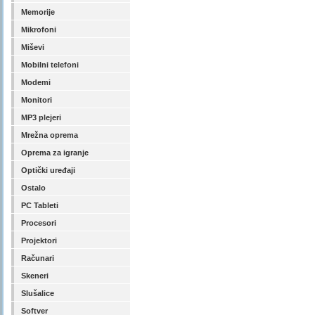
Memorije
Mikrofoni
Miševi
Mobilni telefoni
Modemi
Monitori
MP3 plejeri
Mrežna oprema
Oprema za igranje
Optički uređaji
Ostalo
PC Tableti
Procesori
Projektori
Računari
Skeneri
Slušalice
Softver