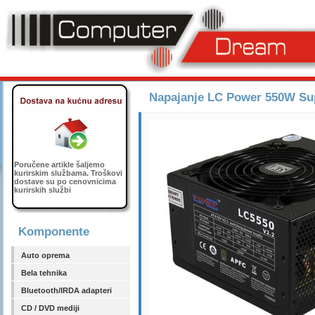
Napajanje LC Power 550W Sup
Poručene artikle šaljemo
kurirskim službama. Troškovi
dostave su po cenovnicima
kurirskih službi
Komponente
Auto oprema
Bela tehnika
Bluetooth/IRDA adapteri
CD / DVD mediji