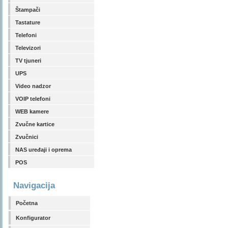
Štampači
Tastature
Telefoni
Televizori
TV tjuneri
UPS
Video nadzor
VOIP telefoni
WEB kamere
Zvučne kartice
Zvučnici
NAS uređaji i oprema
POS
Navigacija
Početna
Konfigurator