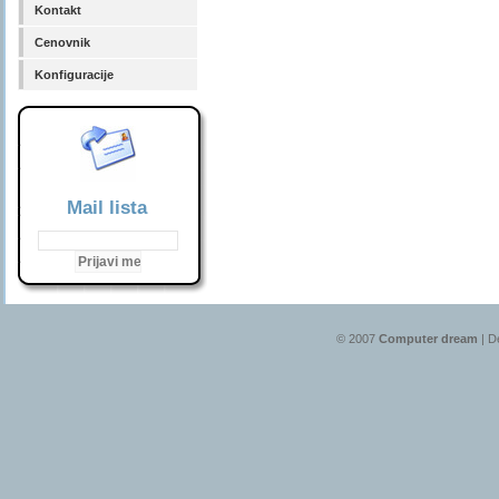
Kontakt
Cenovnik
Konfiguracije
Mail lista
© 2007
Computer dream
| D