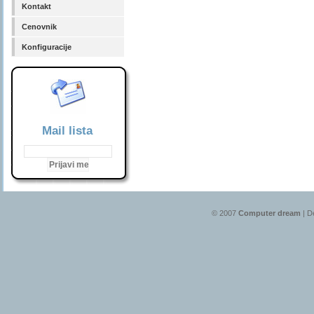
Kontakt
Cenovnik
Konfiguracije
Mail lista
© 2007
Computer dream
| D