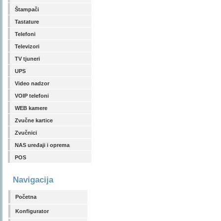
Štampači
Tastature
Telefoni
Televizori
TV tjuneri
UPS
Video nadzor
VOIP telefoni
WEB kamere
Zvučne kartice
Zvučnici
NAS uređaji i oprema
POS
Navigacija
Početna
Konfigurator