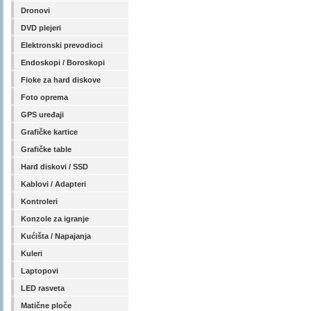
Dronovi
DVD plejeri
Elektronski prevodioci
Endoskopi / Boroskopi
Fioke za hard diskove
Foto oprema
GPS uređaji
Grafičke kartice
Grafičke table
Hard diskovi / SSD
Kablovi / Adapteri
Kontroleri
Konzole za igranje
Kućišta / Napajanja
Kuleri
Laptopovi
LED rasveta
Matične ploče