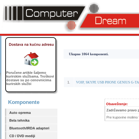
Ukupno 1064 komponenti.
Poručene artikle šaljemo
kurirskim službama. Troškovi
dostave su po cenovnicima
1.
VOIP, SKYPE USB PHONE GENIUS G-TA
kurirskih službi
Komponente
Obaveštenje:
Zadržavamo pravo 
Auto oprema
Pre kupovine molimo V
Bela tehnika
Bluetooth/IRDA adapteri
CD / DVD mediji