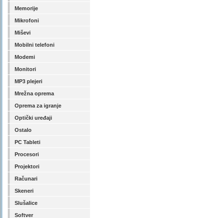
Memorije
Mikrofoni
Miševi
Mobilni telefoni
Modemi
Monitori
MP3 plejeri
Mrežna oprema
Oprema za igranje
Optički uređaji
Ostalo
PC Tableti
Procesori
Projektori
Računari
Skeneri
Slušalice
Softver