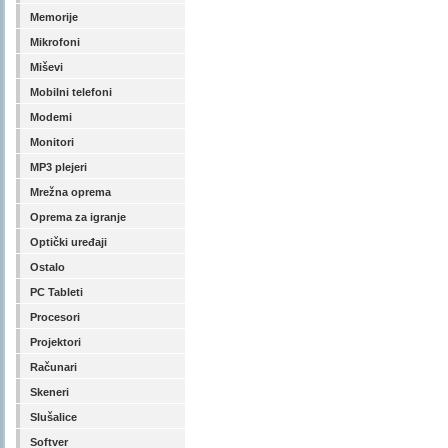
Memorije
Mikrofoni
Miševi
Mobilni telefoni
Modemi
Monitori
MP3 plejeri
Mrežna oprema
Oprema za igranje
Optički uređaji
Ostalo
PC Tableti
Procesori
Projektori
Računari
Skeneri
Slušalice
Softver