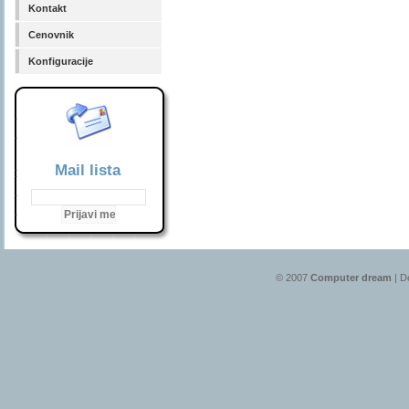
Kontakt
Cenovnik
Konfiguracije
Mail lista
© 2007
Computer dream
| D