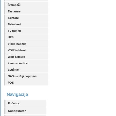
Štampači
Tastature
Telefoni
Televizori
TV tjuneri
UPS
Video nadzor
VOIP telefoni
WEB kamere
Zvučne kartice
Zvučnici
NAS uređaji i oprema
POS
Navigacija
Početna
Konfigurator