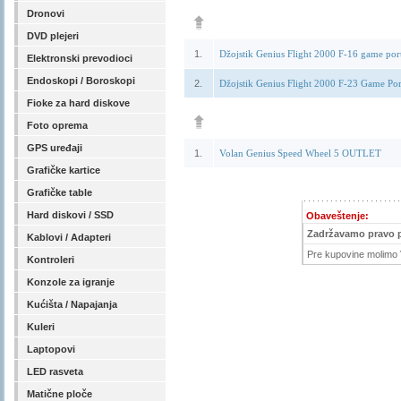
Dronovi
DVD plejeri
1.
Džojstik Genius Flight 2000 F-16 game port
Elektronski prevodioci
Endoskopi / Boroskopi
2.
Džojstik Genius Flight 2000 F-23 Game Port
Fioke za hard diskove
Foto oprema
GPS uređaji
1.
Volan Genius Speed Wheel 5 OUTLET
Grafičke kartice
Grafičke table
Hard diskovi / SSD
Obaveštenje:
Zadržavamo pravo 
Kablovi / Adapteri
Pre kupovine molimo V
Kontroleri
Konzole za igranje
Kućišta / Napajanja
Kuleri
Laptopovi
LED rasveta
Matične ploče