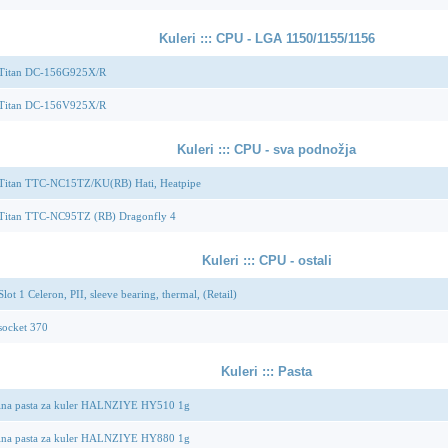
Kuleri ::: CPU - LGA 1150/1155/1156
 Titan DC-156G925X/R
 Titan DC-156V925X/R
Kuleri ::: CPU - sva podnožja
 Titan TTC-NC15TZ/KU(RB) Hati, Heatpipe
 Titan TTC-NC95TZ (RB) Dragonfly 4
Kuleri ::: CPU - ostali
Slot 1 Celeron, PII, sleeve bearing, thermal, (Retail)
socket 370
Kuleri ::: Pasta
lna pasta za kuler HALNZIYE HY510 1g
lna pasta za kuler HALNZIYE HY880 1g