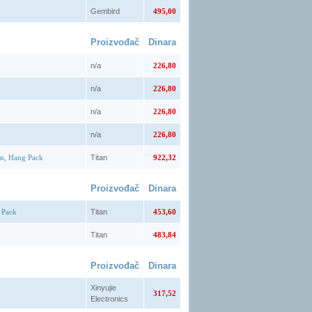
Gembird
495,00
Proizvođač
Dinara
n/a
226,80
n/a
226,80
n/a
226,80
n/a
226,80
m, Hang Pack
Titan
922,32
Proizvođač
Dinara
 Pack
Titan
453,60
Titan
483,84
Proizvođač
Dinara
Xinyujie
317,52
Electronics