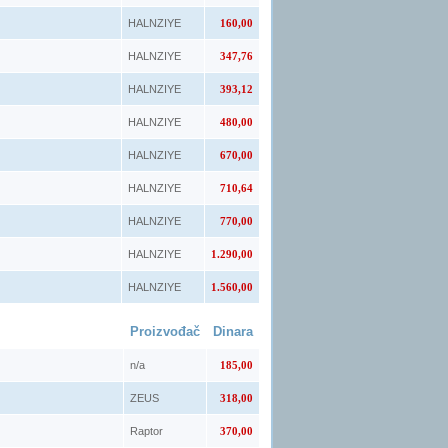
HALNZIYE
160,00
HALNZIYE
347,76
HALNZIYE
393,12
HALNZIYE
480,00
HALNZIYE
670,00
HALNZIYE
710,64
HALNZIYE
770,00
HALNZIYE
1.290,00
HALNZIYE
1.560,00
Proizvođač
Dinara
n/a
185,00
ZEUS
318,00
Raptor
370,00