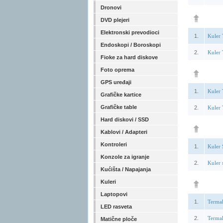
Dronovi
DVD plejeri
Elektronski prevodioci
1.
Kuler
Endoskopi / Boroskopi
2.
Kuler
Fioke za hard diskove
Foto oprema
GPS uređaji
1.
Kuler
Grafičke kartice
Grafičke table
2.
Kuler
Hard diskovi / SSD
Kablovi / Adapteri
Kontroleri
1.
Kuler 
Konzole za igranje
2.
Kuler 
Kućišta / Napajanja
Kuleri
Laptopovi
1.
Terma
LED rasveta
2.
Terma
Matične ploče