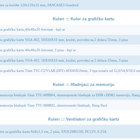
lator za kućište 120x120x25 mm, FANCASE3 Gembird
Kuleri ::: Kuler za grafičku kartu
za grafičku kartu,40x40x20 četvrtast - lepi se
za grafičku kartu VGA-402, 50X50X10 mm, kružni, providni sa 2 držaca 55mm, 3 pina
za grafičku kartu 40x40x20 četvrtast, 3 pina - lepi se
za grafičku kartu VGA-402, 50X50X10 mm, kružni, providni sa 2 držaca 55mm, 3 pina
 za grafičku kartu Titan TTC-CUV1AB (DIY) 40X40X10mm, 3 tipa nosača od 52,0/54,8/59,0 m
Kuleri ::: Hladnjaci za memoriju
emorija hladnjak Titan TTC-MHR04, aluminijumski hladnjak za DDR i DDR2 memoriju, Hang
emorija hladnjak Titan TTC-MHR02, aluminiumski hladnjak, Hang Pack
Kuleri ::: Ventilatori za grafičku kartu
ator za grafičku kartu 8x8x1,5 cm, 2 pina, XYJ12S8015H, DC12V, 0.25A