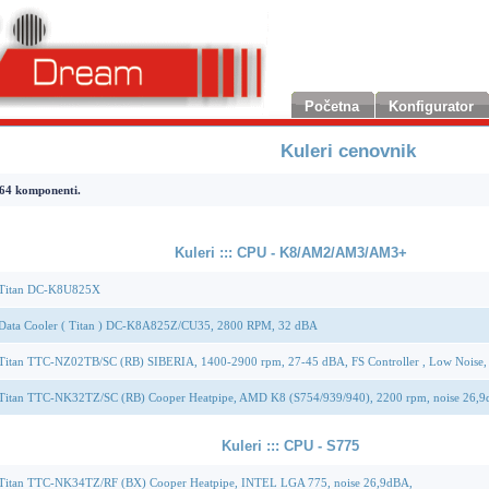
Početna
Konfigurator
Kuleri cenovnik
 komponenti.
Kuleri ::: CPU - K8/AM2/AM3/AM3+
 Titan DC-K8U825X
 Data Cooler ( Titan ) DC-K8A825Z/CU35, 2800 RPM, 32 dBA
 Titan TTC-NZ02TB/SC (RB) SIBERIA, 1400-2900 rpm, 27-45 dBA, FS Controller , Low Noise,
 Titan TTC-NK32TZ/SC (RB) Cooper Heatpipe, AMD K8 (S754/939/940), 2200 rpm, noise 26,
Kuleri ::: CPU - S775
 Titan TTC-NK34TZ/RF (BX) Cooper Heatpipe, INTEL LGA 775, noise 26,9dBA,