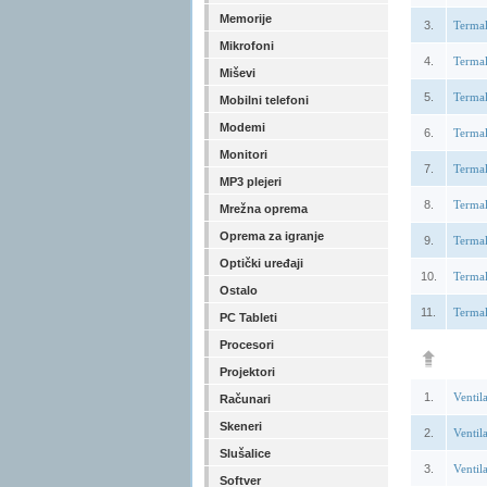
Memorije
3.
Terma
Mikrofoni
4.
Terma
Miševi
5.
Terma
Mobilni telefoni
Modemi
6.
Terma
Monitori
7.
Terma
MP3 plejeri
8.
Terma
Mrežna oprema
Oprema za igranje
9.
Terma
Optički uređaji
10.
Terma
Ostalo
11.
Terma
PC Tableti
Procesori
Projektori
1.
Ventil
Računari
Skeneri
2.
Venti
Slušalice
3.
Venti
Softver