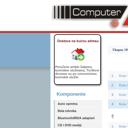
Ukupno 1064
Poručene artikle šaljemo
kurirskim službama. Troškovi
dostave su po cenovnicima
1.
Kuler
kurirskih službi
2.
Kuler
Komponente
3.
Kuler
Auto oprema
4.
Kuler
Bela tehnika
Bluetooth/IRDA adapteri
CD / DVD mediji
1.
Kuler