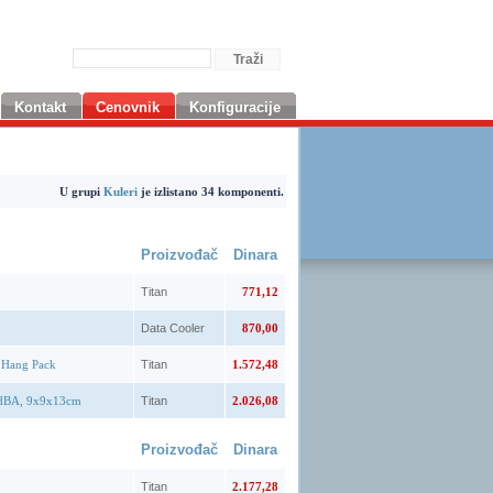
Kontakt
Cenovnik
Konfiguracije
U grupi
Kuleri
je izlistano 34 komponenti.
Proizvođač
Dinara
Titan
771,12
Data Cooler
870,00
 Hang Pack
Titan
1.572,48
9dBA, 9x9x13cm
Titan
2.026,08
Proizvođač
Dinara
Titan
2.177,28