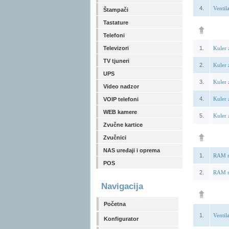
4.
Venti
Štampači
Tastature
Telefoni
Televizori
1.
Kuler 
TV tjuneri
2.
Kuler 
UPS
3.
Kuler 
Video nadzor
4.
Kuler 
VOIP telefoni
WEB kamere
5.
Kuler
Zvučne kartice
Zvučnici
NAS uređaji i oprema
1.
RAM m
POS
2.
RAM m
Navigacija
Početna
1.
Ventil
Konfigurator