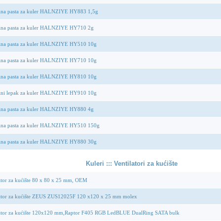
lna pasta za kuler HALNZIYE HY883 1,5g
lna pasta za kuler HALNZIYE HY710 2g
lna pasta za kuler HALNZIYE HY510 10g
lna pasta za kuler HALNZIYE HY710 10g
lna pasta za kuler HALNZIYE HY810 10g
lni lepak za kuler HALNZIYE HY910 10g
lna pasta za kuler HALNZIYE HY880 4g
lna pasta za kuler HALNZIYE HY510 150g
lna pasta za kuler HALNZIYE HY880 30g
Kuleri ::: Ventilatori za kućište
ator za kućište 80 x 80 x 25 mm, OEM
lator za kućište ZEUS ZUS12025F 120 x120 x 25 mm molex
lator za kućište 120x120 mm,Raptor F405 RGB LedBLUE DualRing SATA bulk