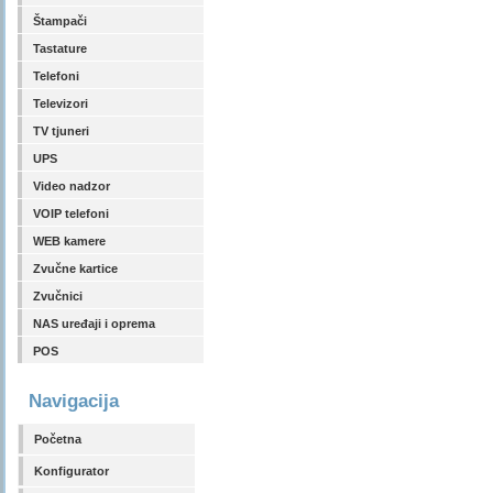
Štampači
Tastature
Telefoni
Televizori
TV tjuneri
UPS
Video nadzor
VOIP telefoni
WEB kamere
Zvučne kartice
Zvučnici
NAS uređaji i oprema
POS
Navigacija
Početna
Konfigurator