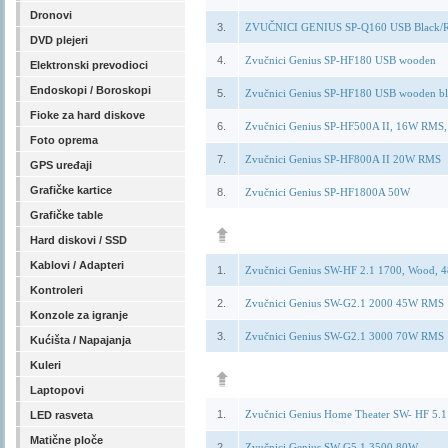
Dronovi
3.
ZVUČNICI GENIUS SP-Q160 USB Black/
DVD plejeri
4.
Zvučnici Genius SP-HF180 USB wooden
Elektronski prevodioci
Endoskopi / Boroskopi
5.
Zvučnici Genius SP-HF180 USB wooden bl
Fioke za hard diskove
6.
Zvučnici Genius SP-HF500A II, 16W RMS
Foto oprema
7.
Zvučnici Genius SP-HF800A II 20W RMS
GPS uređaji
Grafičke kartice
8.
Zvučnici Genius SP-HF1800A 50W
Grafičke table
Hard diskovi / SSD
Kablovi / Adapteri
1.
Zvučnici Genius SW-HF 2.1 1700, Wood,
Kontroleri
2.
Zvučnici Genius SW-G2.1 2000 45W RMS
Konzole za igranje
3.
Zvučnici Genius SW-G2.1 3000 70W RMS
Kućišta / Napajanja
Kuleri
Laptopovi
1.
Zvučnici Genius Home Theater SW- HF 5.1
LED rasveta
Matične ploče
2.
Zvučnici Genius SW-G5.1 3500 80W