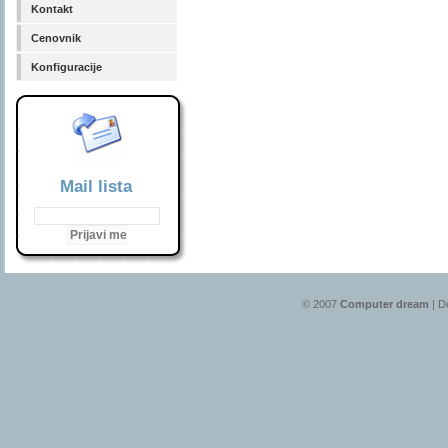
Kontakt
Cenovnik
Konfiguracije
Mail lista
© 2007
Computer dream
| D