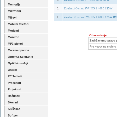
Memorije
3.
Zvučnici Genius SW-HF5.1 4600 125W
Mikrofoni
4.
Zvučnici Genius SW-HF5.1 4800 125W R
Miševi
Mobilni telefoni
Modemi
Obaveštenje:
Monitori
Zadržavamo pravo 
MP3 plejeri
Pre kupovine molimo V
Mrežna oprema
Oprema za igranje
Optički uređaji
Ostalo
PC Tableti
Procesori
Projektori
Računari
Skeneri
Slušalice
Softver