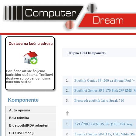
Ukupno 1064 komponenti.
Poručene artikle šaljemo
kurirskim službama. Troškovi
dostave su po cenovnicima
1.
Zvučnik Genius SP-i500 za iPhone/iPod (+ 
kurirskih službi
2.
Zvučnici Genius SP-I 170 Pink 2W RMS, Mi
Komponente
3.
Bluetooth zvučnik Jabra Speak 710
Auto oprema
Bela tehnika
1.
ZVUČNICI GENIUS SP-Q160 USB Gray
Bluetooth/IRDA adapteri
CD / DVD mediji
2.
Zvučnici Genius SP-U115, USB, White 3