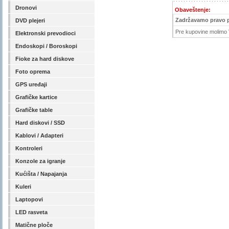
Dronovi
Obaveštenje:
Zadržavamo pravo 
DVD plejeri
Pre kupovine molimo V
Elektronski prevodioci
Endoskopi / Boroskopi
Fioke za hard diskove
Foto oprema
GPS uređaji
Grafičke kartice
Grafičke table
Hard diskovi / SSD
Kablovi / Adapteri
Kontroleri
Konzole za igranje
Kućišta / Napajanja
Kuleri
Laptopovi
LED rasveta
Matične ploče