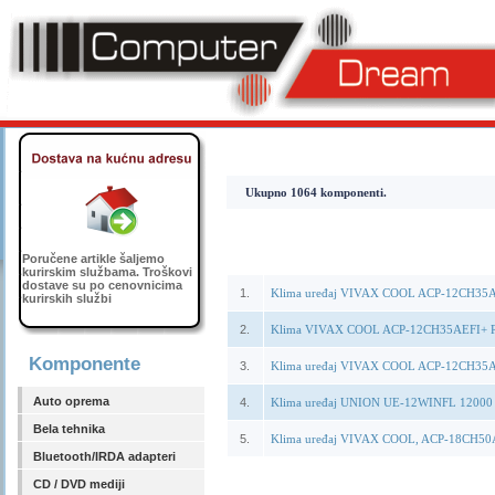
Ukupno 1064 komponenti.
Poručene artikle šaljemo
kurirskim službama. Troškovi
dostave su po cenovnicima
1.
Klima uređaj VIVAX COOL ACP-12CH35AE
kurirskih službi
2.
Klima VIVAX COOL ACP-12CH35AEFI+ R3
Komponente
3.
Klima uređaj VIVAX COOL ACP-12CH35AE
Auto oprema
4.
Klima uređaj UNION UE-12WINFL 12000 
Bela tehnika
5.
Klima uređaj VIVAX COOL, ACP-18CH50A
Bluetooth/IRDA adapteri
CD / DVD mediji