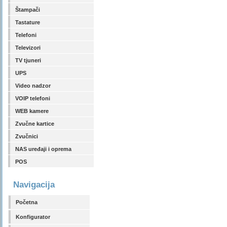
Štampači
Tastature
Telefoni
Televizori
TV tjuneri
UPS
Video nadzor
VOIP telefoni
WEB kamere
Zvučne kartice
Zvučnici
NAS uređaji i oprema
POS
Navigacija
Početna
Konfigurator