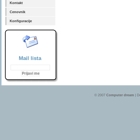
Kontakt
Cenovnik
Konfiguracije
Mail lista
© 2007
Computer dream
| D