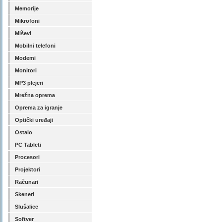
Memorije
Mikrofoni
Miševi
Mobilni telefoni
Modemi
Monitori
MP3 plejeri
Mrežna oprema
Oprema za igranje
Optički uređaji
Ostalo
PC Tableti
Procesori
Projektori
Računari
Skeneri
Slušalice
Softver