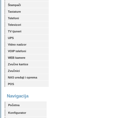
Štampači
Tastature
Telefoni
Televizori
TV tjuneri
UPS
Video nadzor
VOIP telefoni
WEB kamere
Zvučne kartice
Zvučnici
NAS uređaji i oprema
POS
Navigacija
Početna
Konfigurator