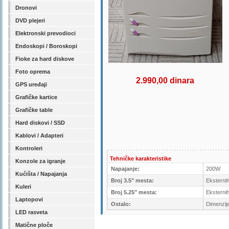
Dronovi
DVD plejeri
Elektronski prevodioci
Endoskopi / Boroskopi
Fioke za hard diskove
Foto oprema
2.990,00 dinara
GPS uređaji
Grafičke kartice
Grafičke table
Hard diskovi / SSD
Kablovi / Adapteri
Kontroleri
Tehničke karakteristike
Konzole za igranje
Napajanje:
200W
Kućišta / Napajanja
Broj 3.5" mesta:
Eksternih
Kuleri
Broj 5.25" mesta:
Eksternih
Laptopovi
Ostalo:
Dimenzij
LED rasveta
Matične ploče