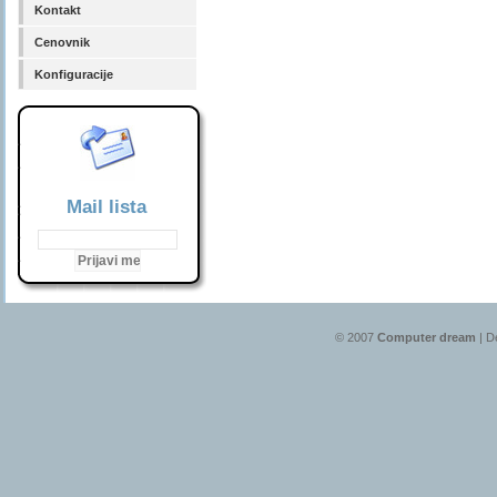
Kontakt
Cenovnik
Konfiguracije
Mail lista
© 2007
Computer dream
| D