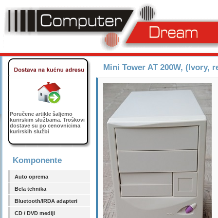
Mini Tower AT 200W, (Ivory, re
Poručene artikle šaljemo
kurirskim službama. Troškovi
dostave su po cenovnicima
kurirskih službi
Komponente
Auto oprema
Bela tehnika
Bluetooth/IRDA adapteri
CD / DVD mediji