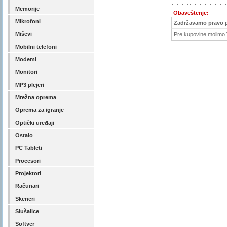
Memorije
Obaveštenje:
Mikrofoni
Zadržavamo pravo 
Miševi
Pre kupovine molimo V
Mobilni telefoni
Modemi
Monitori
MP3 plejeri
Mrežna oprema
Oprema za igranje
Optički uređaji
Ostalo
PC Tableti
Procesori
Projektori
Računari
Skeneri
Slušalice
Softver