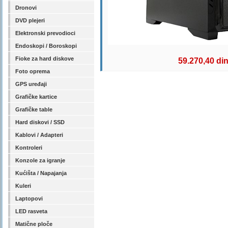
Dronovi
DVD plejeri
Elektronski prevodioci
Endoskopi / Boroskopi
Fioke za hard diskove
59.270,40 di
Foto oprema
GPS uređaji
Grafičke kartice
Grafičke table
Hard diskovi / SSD
Kablovi / Adapteri
Kontroleri
Konzole za igranje
Kućišta / Napajanja
Kuleri
Laptopovi
LED rasveta
Matične ploče