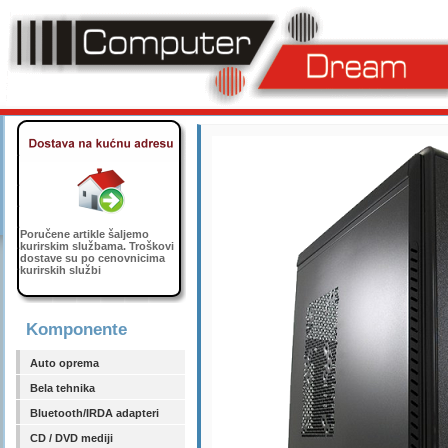
Poručene artikle šaljemo
kurirskim službama. Troškovi
dostave su po cenovnicima
kurirskih službi
Komponente
Auto oprema
Bela tehnika
Bluetooth/IRDA adapteri
CD / DVD mediji