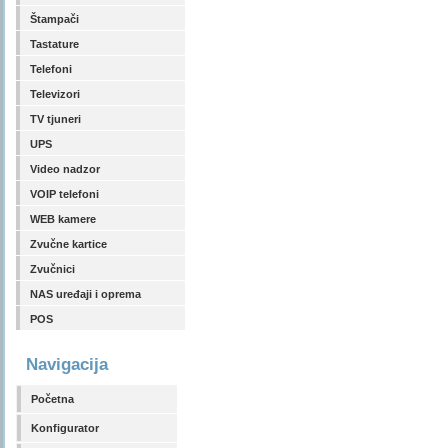
Štampači
Tastature
Telefoni
Televizori
TV tjuneri
UPS
Video nadzor
VOIP telefoni
WEB kamere
Zvučne kartice
Zvučnici
NAS uređaji i oprema
POS
Navigacija
Početna
Konfigurator