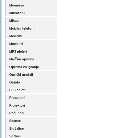
Memorije
Mikrofoni
Miševi
Mobilni telefoni
Modemi
Monitori
MP3 plejeri
Mrežna oprema
Oprema za igranje
Optički uređaji
Ostalo
PC Tableti
Procesori
Projektori
Računari
Skeneri
Slušalice
Softver