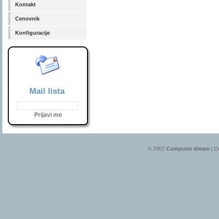
Kontakt
Cenovnik
Konfiguracije
Mail lista
© 2007
Computer dream
| D