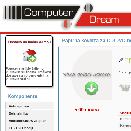
Papirna koverta za CD/DVD b
Op
Poručene artikle šaljemo
kurirskim službama. Troškovi
Opis p
dostave su po cenovnicima
kurirskih službi
Komponente
Auto oprema
5,00 dinara
Klasifik
Bela tehnika
Kompo
Bluetooth/IRDA adapteri
Kategor
CD / DVD mediji