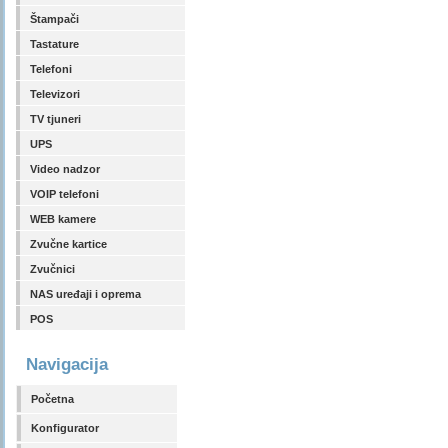
Štampači
Tastature
Telefoni
Televizori
TV tjuneri
UPS
Video nadzor
VOIP telefoni
WEB kamere
Zvučne kartice
Zvučnici
NAS uređaji i oprema
POS
Navigacija
Početna
Konfigurator