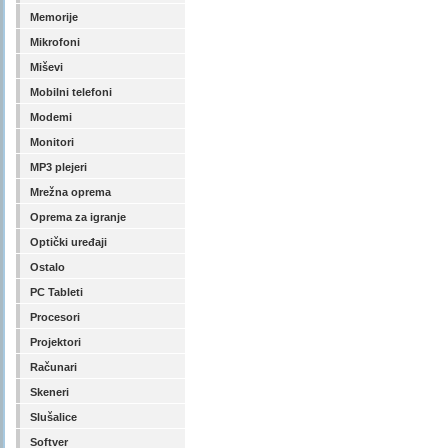
Memorije
Mikrofoni
Miševi
Mobilni telefoni
Modemi
Monitori
MP3 plejeri
Mrežna oprema
Oprema za igranje
Optički uređaji
Ostalo
PC Tableti
Procesori
Projektori
Računari
Skeneri
Slušalice
Softver