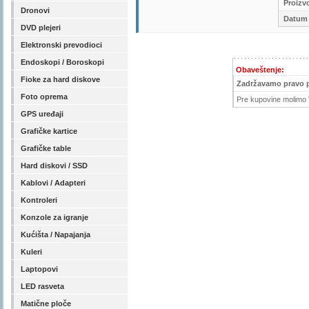
Proizv
Dronovi
Datum 
DVD plejeri
Elektronski prevodioci
Endoskopi / Boroskopi
Obaveštenje:
Fioke za hard diskove
Zadržavamo pravo 
Foto oprema
Pre kupovine molimo V
GPS uređaji
Grafičke kartice
Grafičke table
Hard diskovi / SSD
Kablovi / Adapteri
Kontroleri
Konzole za igranje
Kućišta / Napajanja
Kuleri
Laptopovi
LED rasveta
Matične ploče