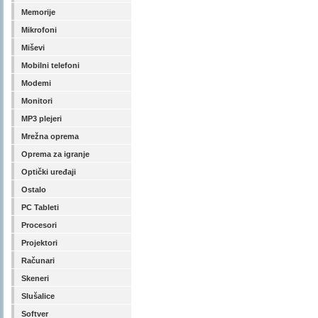
Memorije
Mikrofoni
Miševi
Mobilni telefoni
Modemi
Monitori
MP3 plejeri
Mrežna oprema
Oprema za igranje
Optički uređaji
Ostalo
PC Tableti
Procesori
Projektori
Računari
Skeneri
Slušalice
Softver