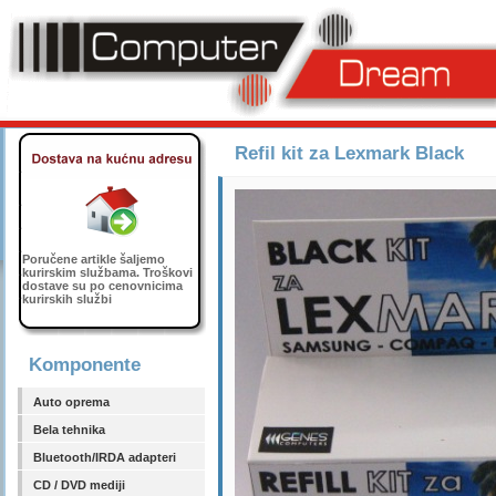
Refil kit za Lexmark Black
Poručene artikle šaljemo
kurirskim službama. Troškovi
dostave su po cenovnicima
kurirskih službi
Komponente
Auto oprema
Bela tehnika
Bluetooth/IRDA adapteri
CD / DVD mediji