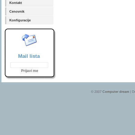
Kontakt
Cenovnik
Konfiguracije
Mail lista
© 2007
Computer dream
| D