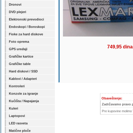
Dronovi
DVD plejeri
Elektronski prevodioci
Endoskopi / Boroskopi
Fioke za hard diskove
Foto oprema
749,95 dina
GPS uređaji
Grafičke kartice
Grafičke table
Hard diskovi / SSD
Kablovi / Adapteri
Kontroleri
Konzole za igranje
Obaveštenje:
Kućišta / Napajanja
Zadržavamo pravo 
Kuleri
Pre kupovine molimo V
Laptopovi
LED rasveta
Matične ploče