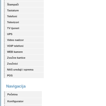
Štampači
Tastature
Telefoni
Televizori
TV tjuneri
UPS
Video nadzor
VOIP telefoni
WEB kamere
Zvučne kartice
Zvučnici
NAS uređaji i oprema
POS
Navigacija
Početna
Konfigurator