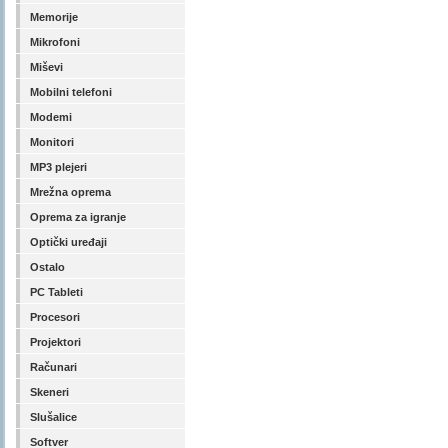
Memorije
Mikrofoni
Miševi
Mobilni telefoni
Modemi
Monitori
MP3 plejeri
Mrežna oprema
Oprema za igranje
Optički uređaji
Ostalo
PC Tableti
Procesori
Projektori
Računari
Skeneri
Slušalice
Softver