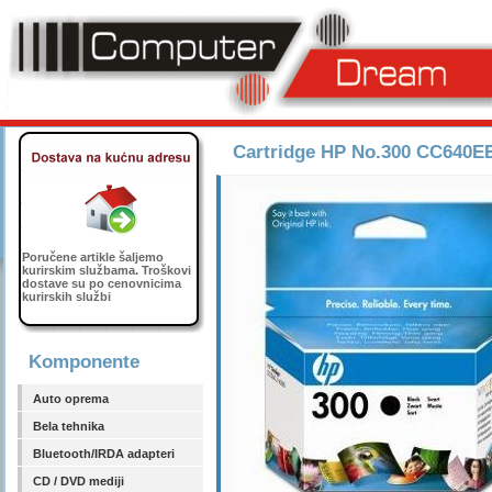
Cartridge HP No.300 CC640EE
Poručene artikle šaljemo
kurirskim službama. Troškovi
dostave su po cenovnicima
kurirskih službi
Komponente
Auto oprema
Bela tehnika
Bluetooth/IRDA adapteri
CD / DVD mediji