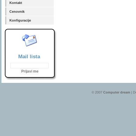
Kontakt
Cenovnik
Konfiguracije
Mail lista
© 2007
Computer dream
| D