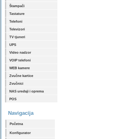
Štampači
Tastature
Telefoni
Televizori
TV tjuneri
UPS
Video nadzor
VOIP telefoni
WEB kamere
Zvučne kartice
Zvučnici
NAS uređaji i oprema
POS
Navigacija
Početna
Konfigurator