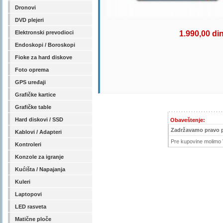
Dronovi
DVD plejeri
Elektronski prevodioci
1.990,00 di
Endoskopi / Boroskopi
Fioke za hard diskove
Foto oprema
GPS uređaji
Grafičke kartice
Grafičke table
Hard diskovi / SSD
Obaveštenje:
Zadržavamo pravo 
Kablovi / Adapteri
Pre kupovine molimo V
Kontroleri
Konzole za igranje
Kućišta / Napajanja
Kuleri
Laptopovi
LED rasveta
Matične ploče