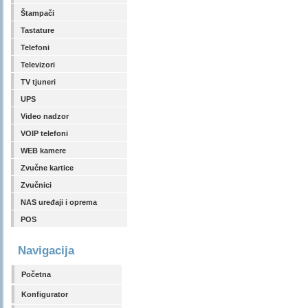
Štampači
Tastature
Telefoni
Televizori
TV tjuneri
UPS
Video nadzor
VOIP telefoni
WEB kamere
Zvučne kartice
Zvučnici
NAS uređaji i oprema
POS
Navigacija
Početna
Konfigurator