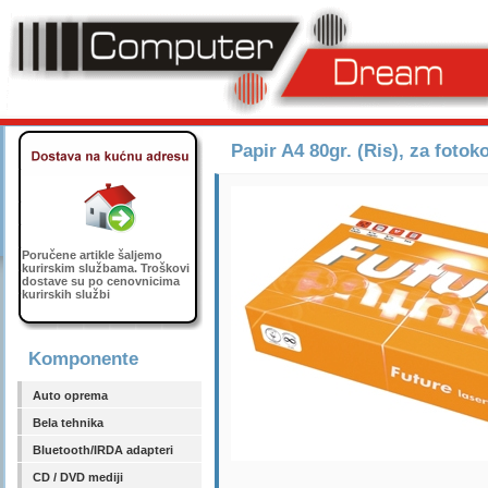
Papir A4 80gr. (Ris), za foto
Poručene artikle šaljemo
kurirskim službama. Troškovi
dostave su po cenovnicima
kurirskih službi
Komponente
Auto oprema
Bela tehnika
Bluetooth/IRDA adapteri
CD / DVD mediji