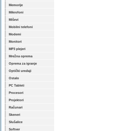
Memorije
Mikrofoni
Miševi
Mobilni telefoni
Modemi
Monitori
MP3 plejeri
Mrežna oprema
Oprema za igranje
Optički uređaji
Ostalo
PC Tableti
Procesori
Projektori
Računari
Skeneri
Slušalice
Softver