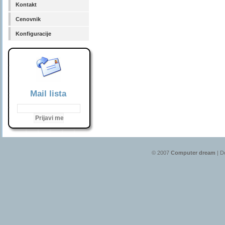
Kontakt
Cenovnik
Konfiguracije
Mail lista
© 2007
Computer dream
| D