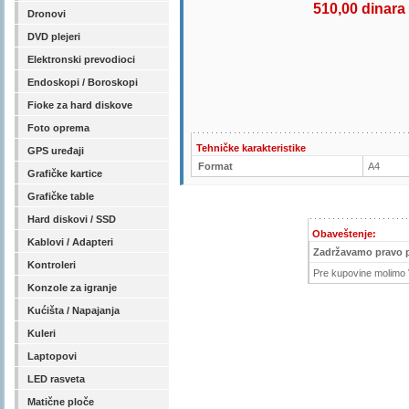
510,00 dinara
Dronovi
DVD plejeri
Elektronski prevodioci
Endoskopi / Boroskopi
Fioke za hard diskove
Foto oprema
Tehničke karakteristike
GPS uređaji
Format
A4
Grafičke kartice
Grafičke table
Hard diskovi / SSD
Obaveštenje:
Kablovi / Adapteri
Zadržavamo pravo 
Kontroleri
Pre kupovine molimo V
Konzole za igranje
Kućišta / Napajanja
Kuleri
Laptopovi
LED rasveta
Matične ploče