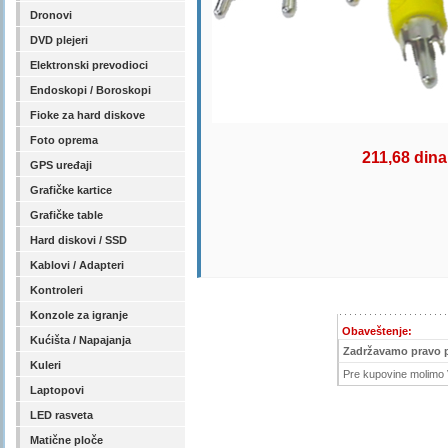
Dronovi
DVD plejeri
Elektronski prevodioci
Endoskopi / Boroskopi
Fioke za hard diskove
Foto oprema
211,68 dina
GPS uređaji
Grafičke kartice
Grafičke table
Hard diskovi / SSD
Kablovi / Adapteri
Kontroleri
Konzole za igranje
Obaveštenje:
Kućišta / Napajanja
Zadržavamo pravo 
Kuleri
Pre kupovine molimo V
Laptopovi
LED rasveta
Matične ploče