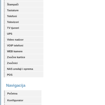
Štampači
Tastature
Telefoni
Televizori
TV tjuneri
UPS
Video nadzor
VOIP telefoni
WEB kamere
Zvučne kartice
Zvučnici
NAS uređaji i oprema
POS
Navigacija
Početna
Konfigurator