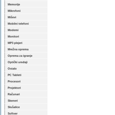
Memorije
Mikrofoni
Miševi
Mobilni telefoni
Modemi
Monitori
MP3 plejeri
Mrežna oprema
Oprema za igranje
Optički uređaji
Ostalo
PC Tableti
Procesori
Projektori
Računari
Skeneri
Slušalice
Softver