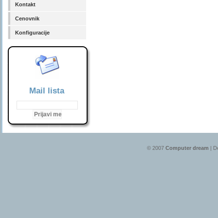
Kontakt
Cenovnik
Konfiguracije
Mail lista
© 2007
Computer dream
| D