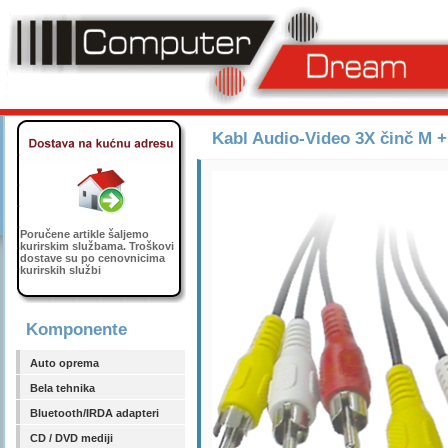
Kabl Audio-Video 3X činč M +
Poručene artikle šaljemo
kurirskim službama. Troškovi
dostave su po cenovnicima
kurirskih službi
Komponente
Auto oprema
Bela tehnika
Bluetooth/IRDA adapteri
CD / DVD mediji