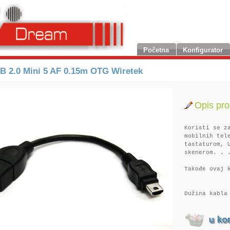
Početna
Konfigurator
B 2.0 Mini 5 AF 0.15m OTG Wiretek
Opis pro
Koristi se z
mobilnih tel
tastaturom, 
skenerom. . 
Takođe ovaj 
Dužina kabla