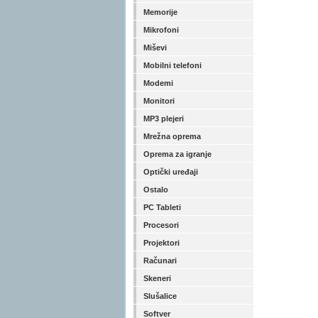
Memorije
Mikrofoni
Miševi
Mobilni telefoni
Modemi
Monitori
MP3 plejeri
Mrežna oprema
Oprema za igranje
Optički uređaji
Ostalo
PC Tableti
Procesori
Projektori
Računari
Skeneri
Slušalice
Softver