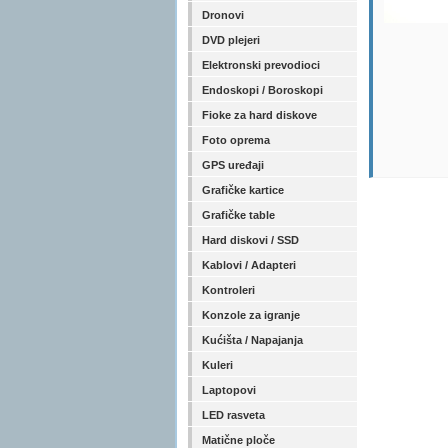
Dronovi
DVD plejeri
Elektronski prevodioci
Endoskopi / Boroskopi
Fioke za hard diskove
Foto oprema
GPS uređaji
Grafičke kartice
Grafičke table
Hard diskovi / SSD
Kablovi / Adapteri
Kontroleri
Konzole za igranje
Kućišta / Napajanja
Kuleri
Laptopovi
LED rasveta
Matične ploče