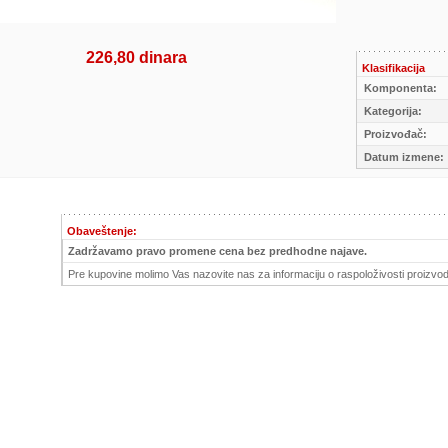
226,80 dinara
Klasifikacija
Komponenta:
Kategorija:
Proizvođač:
Datum izmene:
Obaveštenje:
Zadržavamo pravo promene cena bez predhodne najave.
Pre kupovine molimo Vas nazovite nas za informaciju o raspoloživosti proizvod