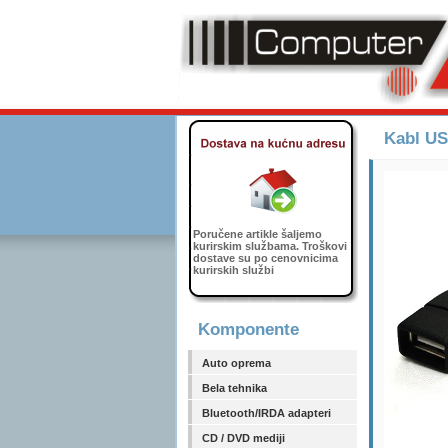
Kabl US
Poručene artikle šaljemo
kurirskim službama. Troškovi
dostave su po cenovnicima
kurirskih službi
Komponente
Auto oprema
Bela tehnika
Bluetooth/IRDA adapteri
CD / DVD mediji