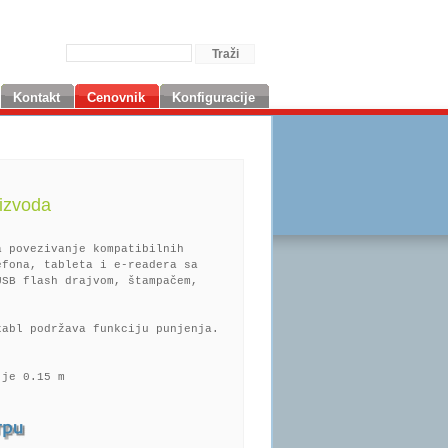
Kontakt
Cenovnik
Konfiguracije
izvoda
a povezivanje kompatibilnih
efona, tableta i e-readera sa
USB flash drajvom, štampačem,
.
kabl podržava funkciju punjenja.
 je 0.15 m