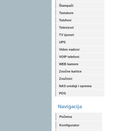
Štampači
Tastature
Telefoni
Televizori
TV tjuneri
UPS
Video nadzor
VOIP telefoni
WEB kamere
Zvučne kartice
Zvučnici
NAS uređaji i oprema
POS
Navigacija
Početna
Konfigurator