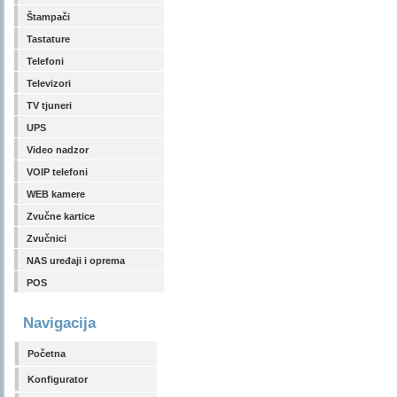
Štampači
Tastature
Telefoni
Televizori
TV tjuneri
UPS
Video nadzor
VOIP telefoni
WEB kamere
Zvučne kartice
Zvučnici
NAS uređaji i oprema
POS
Navigacija
Početna
Konfigurator