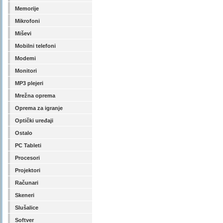
Memorije
Mikrofoni
Miševi
Mobilni telefoni
Modemi
Monitori
MP3 plejeri
Mrežna oprema
Oprema za igranje
Optički uređaji
Ostalo
PC Tableti
Procesori
Projektori
Računari
Skeneri
Slušalice
Softver