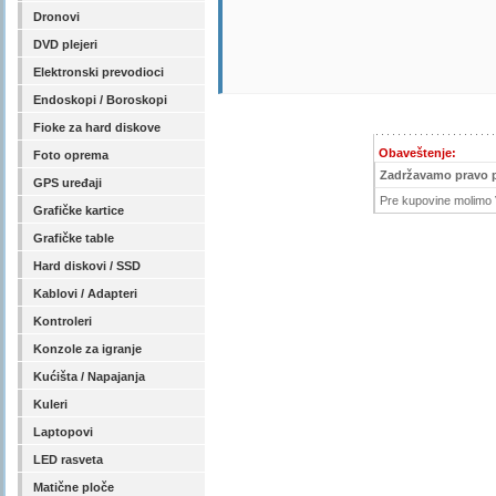
Dronovi
DVD plejeri
Elektronski prevodioci
Endoskopi / Boroskopi
Fioke za hard diskove
Obaveštenje:
Foto oprema
Zadržavamo pravo 
GPS uređaji
Pre kupovine molimo V
Grafičke kartice
Grafičke table
Hard diskovi / SSD
Kablovi / Adapteri
Kontroleri
Konzole za igranje
Kućišta / Napajanja
Kuleri
Laptopovi
LED rasveta
Matične ploče