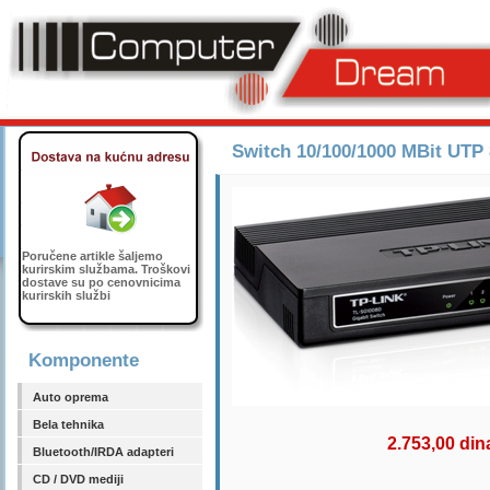
Switch 10/100/1000 MBit UTP 
Poručene artikle šaljemo
kurirskim službama. Troškovi
dostave su po cenovnicima
kurirskih službi
Komponente
Auto oprema
Bela tehnika
2.753,00 din
Bluetooth/IRDA adapteri
CD / DVD mediji