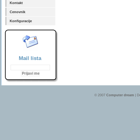
Kontakt
Cenovnik
Konfiguracije
Mail lista
© 2007
Computer dream
| D