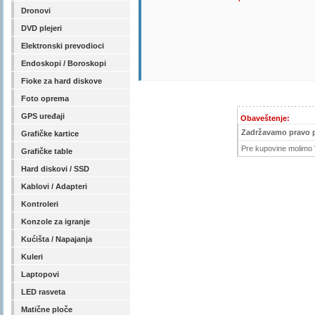
Dronovi
DVD plejeri
Elektronski prevodioci
Endoskopi / Boroskopi
Fioke za hard diskove
Foto oprema
GPS uređaji
Obaveštenje:
Zadržavamo pravo 
Grafičke kartice
Pre kupovine molimo V
Grafičke table
Hard diskovi / SSD
Kablovi / Adapteri
Kontroleri
Konzole za igranje
Kućišta / Napajanja
Kuleri
Laptopovi
LED rasveta
Matične ploče