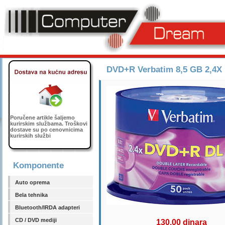
DVD+R Verbatim 8,5 GB 2,4X 
Poručene artikle šaljemo
kurirskim službama. Troškovi
dostave su po cenovnicima
kurirskih službi
Komponente
Auto oprema
Bela tehnika
Bluetooth/IRDA adapteri
CD / DVD mediji
130,00 dinara