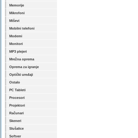
Memorije
Mikrofoni
Miševi
Mobilni telefoni
Modemi
Monitori
MP3 plejeri
Mrežna oprema
Oprema za igranje
Optički uređaji
Ostalo
PC Tableti
Procesori
Projektori
Računari
Skeneri
Slušalice
Softver