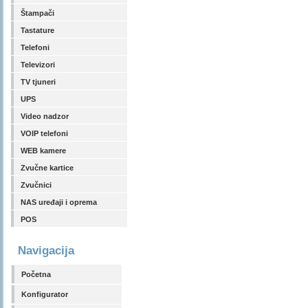
Štampači
Tastature
Telefoni
Televizori
TV tjuneri
UPS
Video nadzor
VOIP telefoni
WEB kamere
Zvučne kartice
Zvučnici
NAS uređaji i oprema
POS
Navigacija
Početna
Konfigurator