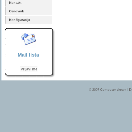
Kontakt
Cenovnik
Konfiguracije
Mail lista
© 2007
Computer dream
| D