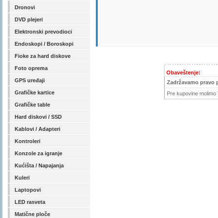
Dronovi
DVD plejeri
Elektronski prevodioci
Endoskopi / Boroskopi
Fioke za hard diskove
Foto oprema
Obaveštenje:
GPS uređaji
Zadržavamo pravo 
Grafičke kartice
Pre kupovine molimo V
Grafičke table
Hard diskovi / SSD
Kablovi / Adapteri
Kontroleri
Konzole za igranje
Kućišta / Napajanja
Kuleri
Laptopovi
LED rasveta
Matične ploče