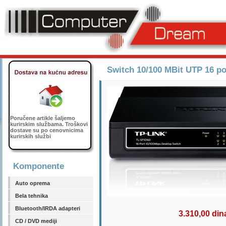
Switch 10/100 MBit UTP 16 po
Poručene artikle šaljemo
kurirskim službama. Troškovi
dostave su po cenovnicima
kurirskih službi
Komponente
Auto oprema
Bela tehnika
Bluetooth/IRDA adapteri
3.310,00 din
CD / DVD mediji