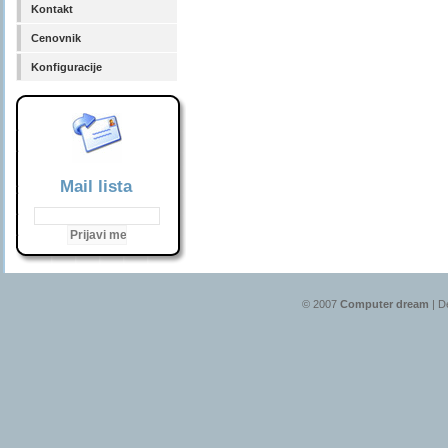
Kontakt
Cenovnik
Konfiguracije
Mail lista
© 2007
Computer dream
| D