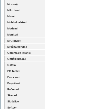
Memorije
Mikrofoni
Miševi
Mobilni telefoni
Modemi
Monitori
MP3 plejeri
Mrežna oprema
Oprema za igranje
Optički uređaji
Ostalo
PC Tableti
Procesori
Projektori
Računari
Skeneri
Slušalice
Softver