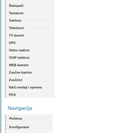
Štampači
Tastature
Telefoni
Televizori
TV tjuneri
UPS
Video nadzor
VOIP telefoni
WEB kamere
Zvučne kartice
Zvučnici
NAS uređaji i oprema
POS
Navigacija
Početna
Konfigurator