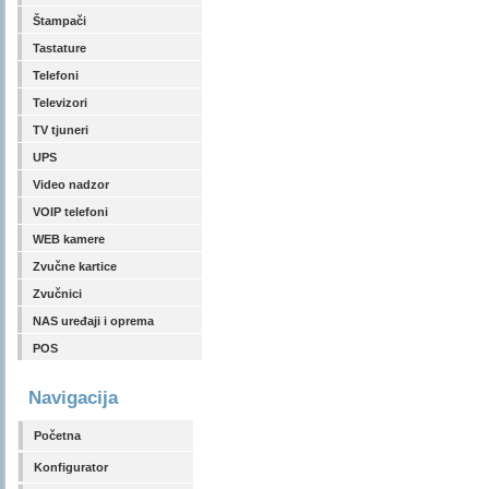
Štampači
Tastature
Telefoni
Televizori
TV tjuneri
UPS
Video nadzor
VOIP telefoni
WEB kamere
Zvučne kartice
Zvučnici
NAS uređaji i oprema
POS
Navigacija
Početna
Konfigurator