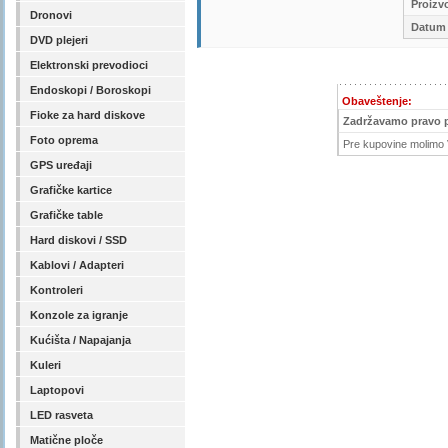
Proizv
Dronovi
Datum 
DVD plejeri
Elektronski prevodioci
Endoskopi / Boroskopi
Obaveštenje:
Fioke za hard diskove
Zadržavamo pravo 
Foto oprema
Pre kupovine molimo V
GPS uređaji
Grafičke kartice
Grafičke table
Hard diskovi / SSD
Kablovi / Adapteri
Kontroleri
Konzole za igranje
Kućišta / Napajanja
Kuleri
Laptopovi
LED rasveta
Matične ploče