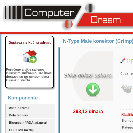
N-Type Male konektor (Crim
Op
Poručene artikle šaljemo
kurirskim službama. Troškovi
Opis p
dostave su po cenovnicima
kurirskih službi
Komponente
Auto oprema
393,12 dinara
Klasifik
Bela tehnika
Kompo
Bluetooth/IRDA adapteri
Kategor
CD / DVD mediji