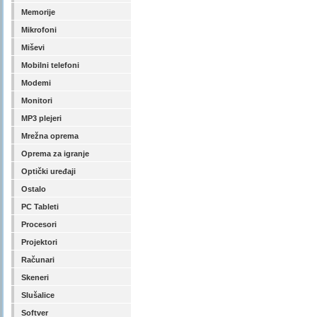
Memorije
Mikrofoni
Miševi
Mobilni telefoni
Modemi
Monitori
MP3 plejeri
Mrežna oprema
Oprema za igranje
Optički uređaji
Ostalo
PC Tableti
Procesori
Projektori
Računari
Skeneri
Slušalice
Softver