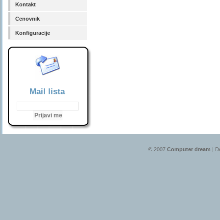
Kontakt
Cenovnik
Konfiguracije
Mail lista
© 2007
Computer dream
| D