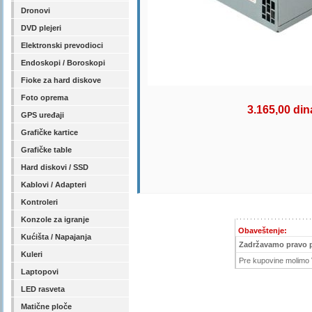
Dronovi
DVD plejeri
Elektronski prevodioci
Endoskopi / Boroskopi
Fioke za hard diskove
Foto oprema
3.165,00 din
GPS uređaji
Grafičke kartice
Grafičke table
Hard diskovi / SSD
Kablovi / Adapteri
Kontroleri
Konzole za igranje
Obaveštenje:
Kućišta / Napajanja
Zadržavamo pravo 
Kuleri
Pre kupovine molimo V
Laptopovi
LED rasveta
Matične ploče