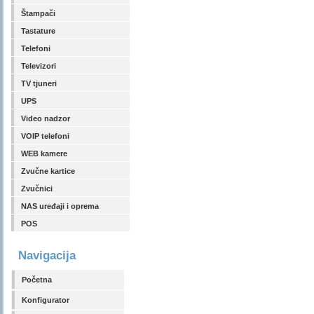
Štampači
Tastature
Telefoni
Televizori
TV tjuneri
UPS
Video nadzor
VOIP telefoni
WEB kamere
Zvučne kartice
Zvučnici
NAS uređaji i oprema
POS
Navigacija
Početna
Konfigurator