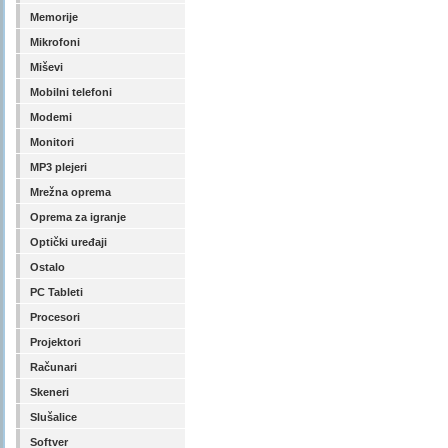
Memorije
Mikrofoni
Miševi
Mobilni telefoni
Modemi
Monitori
MP3 plejeri
Mrežna oprema
Oprema za igranje
Optički uređaji
Ostalo
PC Tableti
Procesori
Projektori
Računari
Skeneri
Slušalice
Softver