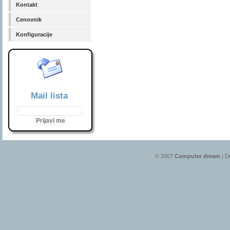
Kontakt
Cenovnik
Konfiguracije
Mail lista
© 2007
Computer dream
| D