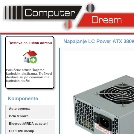
Napajanje LC Power ATX 380
Poručene artikle šaljemo
kurirskim službama. Troškovi
dostave su po cenovnicima
kurirskih službi
Komponente
Auto oprema
Bela tehnika
Bluetooth/IRDA adapteri
CD / DVD mediji