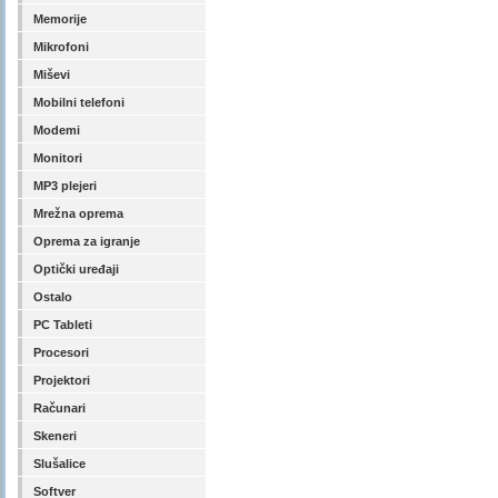
Memorije
Mikrofoni
Miševi
Mobilni telefoni
Modemi
Monitori
MP3 plejeri
Mrežna oprema
Oprema za igranje
Optički uređaji
Ostalo
PC Tableti
Procesori
Projektori
Računari
Skeneri
Slušalice
Softver