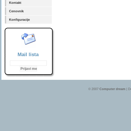
Kontakt
Cenovnik
Konfiguracije
Mail lista
© 2007
Computer dream
| D