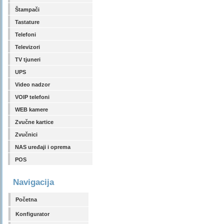
Štampači
Tastature
Telefoni
Televizori
TV tjuneri
UPS
Video nadzor
VOIP telefoni
WEB kamere
Zvučne kartice
Zvučnici
NAS uređaji i oprema
POS
Navigacija
Početna
Konfigurator