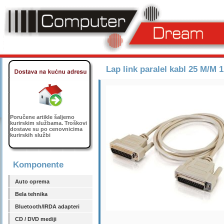
Lap link paralel kabl 25 M/M 
Poručene artikle šaljemo
kurirskim službama. Troškovi
dostave su po cenovnicima
kurirskih službi
Komponente
Auto oprema
Bela tehnika
Bluetooth/IRDA adapteri
CD / DVD mediji