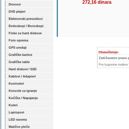
272,16 dinara
Dronovi
DVD plejeri
Elektronski prevodioci
Endoskopi / Boroskopi
Fioke za hard diskove
Foto oprema
GPS uređaji
Obaveštenje:
Grafičke kartice
Zadržavamo pravo 
Grafičke table
Pre kupovine molimo V
Hard diskovi / SSD
Kablovi / Adapteri
Kontroleri
Konzole za igranje
Kućišta / Napajanja
Kuleri
Laptopovi
LED rasveta
Matične ploče