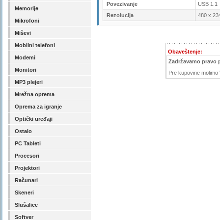
Povezivanje
USB 1.1
Memorije
Rezolucija
480 x 23
Mikrofoni
Miševi
Mobilni telefoni
Obaveštenje:
Modemi
Zadržavamo pravo 
Monitori
Pre kupovine molimo V
MP3 plejeri
Mrežna oprema
Oprema za igranje
Optički uređaji
Ostalo
PC Tableti
Procesori
Projektori
Računari
Skeneri
Slušalice
Softver