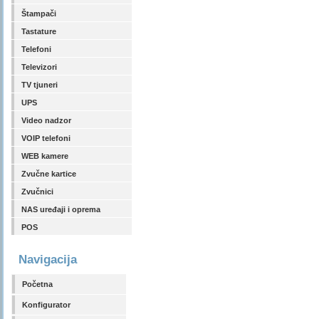
Štampači
Tastature
Telefoni
Televizori
TV tjuneri
UPS
Video nadzor
VOIP telefoni
WEB kamere
Zvučne kartice
Zvučnici
NAS uređaji i oprema
POS
Navigacija
Početna
Konfigurator