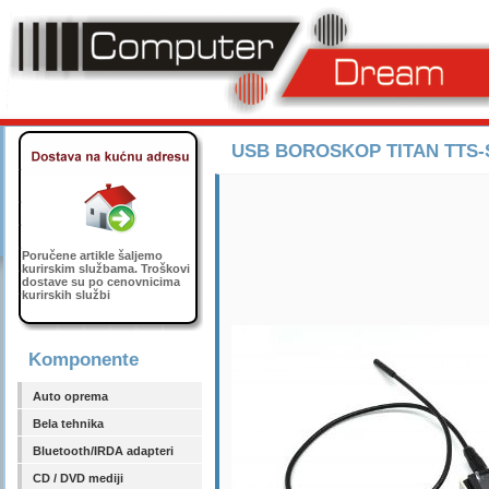
USB BOROSKOP TITAN TTS-
Poručene artikle šaljemo
kurirskim službama. Troškovi
dostave su po cenovnicima
kurirskih službi
Komponente
Auto oprema
Bela tehnika
Bluetooth/IRDA adapteri
CD / DVD mediji