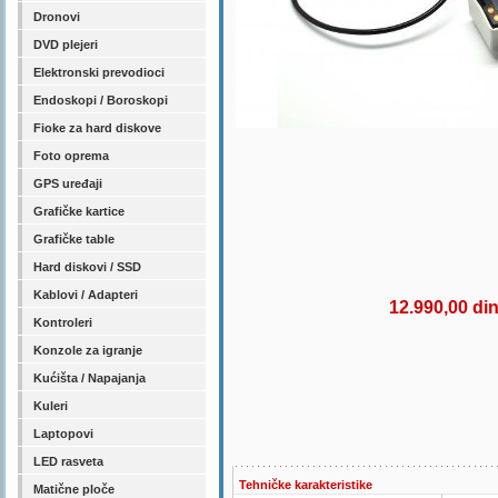
Dronovi
DVD plejeri
Elektronski prevodioci
Endoskopi / Boroskopi
Fioke za hard diskove
Foto oprema
GPS uređaji
Grafičke kartice
Grafičke table
Hard diskovi / SSD
Kablovi / Adapteri
12.990,00 di
Kontroleri
Konzole za igranje
Kućišta / Napajanja
Kuleri
Laptopovi
LED rasveta
Tehničke karakteristike
Matične ploče