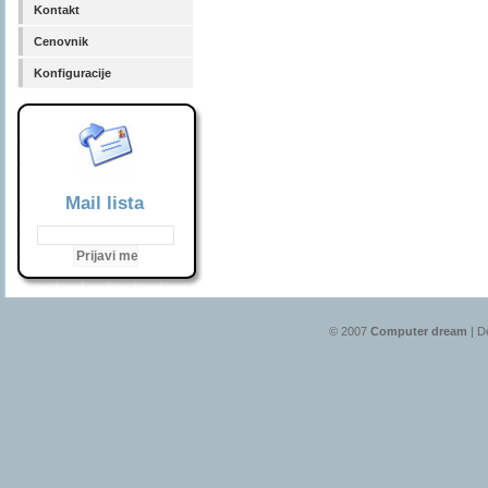
Kontakt
Cenovnik
Konfiguracije
Mail lista
© 2007
Computer dream
| D