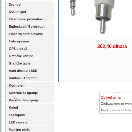
Dronovi
DVD plejeri
Elektronski prevodioci
Endoskopi / Boroskopi
Fioke za hard diskove
Foto oprema
302,40 dinara
GPS uređaji
Grafičke kartice
Grafičke table
Hard diskovi / SSD
Kablovi / Adapteri
Kontroleri
Konzole za igranje
Obaveštenje:
Kućišta / Napajanja
Zadržavamo pravo 
Kuleri
Pre kupovine molimo V
Laptopovi
LED rasveta
Matične ploče