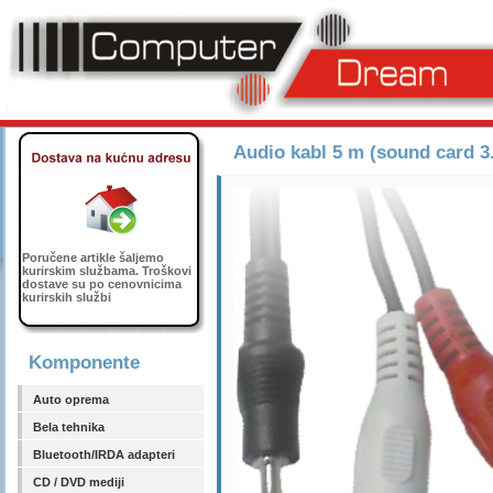
Audio kabl 5 m (sound card 3
Poručene artikle šaljemo
kurirskim službama. Troškovi
dostave su po cenovnicima
kurirskih službi
Komponente
Auto oprema
Bela tehnika
Bluetooth/IRDA adapteri
CD / DVD mediji