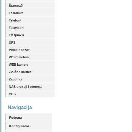
Štampači
Tastature
Telefoni
Televizori
TV tjuneri
UPS
Video nadzor
VOIP telefoni
WEB kamere
Zvučne kartice
Zvučnici
NAS uređaji i oprema
POS
Navigacija
Početna
Konfigurator