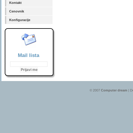
Kontakt
Cenovnik
Konfiguracije
Mail lista
© 2007
Computer dream
| D