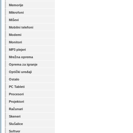
Memorije
Mikrofoni
Miševi
Mobilni telefoni
Modemi
Monitori
MP3 plejeri
Mrežna oprema
Oprema za igranje
Optički uređaji
Ostalo
PC Tableti
Procesori
Projektori
Računari
Skeneri
Slušalice
Softver