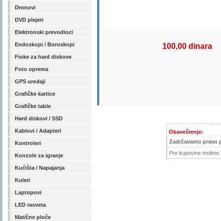
Dronovi
DVD plejeri
Elektronski prevodioci
Endoskopi / Boroskopi
100,00 dinara
Fioke za hard diskove
Foto oprema
GPS uređaji
Grafičke kartice
Grafičke table
Hard diskovi / SSD
Kablovi / Adapteri
Obaveštenje:
Zadržavamo pravo 
Kontroleri
Pre kupovine molimo V
Konzole za igranje
Kućišta / Napajanja
Kuleri
Laptopovi
LED rasveta
Matične ploče