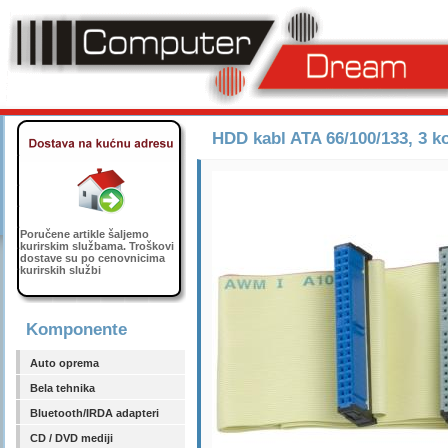
HDD kabl ATA 66/100/133, 3 ko
Poručene artikle šaljemo
kurirskim službama. Troškovi
dostave su po cenovnicima
kurirskih službi
Komponente
Auto oprema
Bela tehnika
Bluetooth/IRDA adapteri
CD / DVD mediji