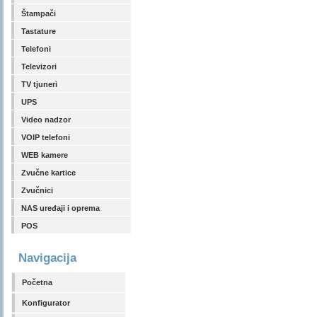
Štampači
Tastature
Telefoni
Televizori
TV tjuneri
UPS
Video nadzor
VOIP telefoni
WEB kamere
Zvučne kartice
Zvučnici
NAS uređaji i oprema
POS
Navigacija
Početna
Konfigurator