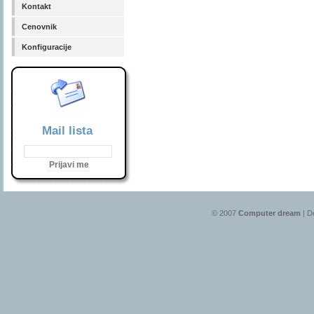
Kontakt
Cenovnik
Konfiguracije
Mail lista
© 2007
Computer dream
| D