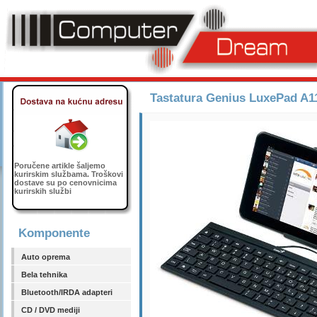
Tastatura Genius LuxePad A11
Poručene artikle šaljemo
kurirskim službama. Troškovi
dostave su po cenovnicima
kurirskih službi
Komponente
Auto oprema
Bela tehnika
Bluetooth/IRDA adapteri
CD / DVD mediji