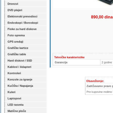
Dronovi
DVD plejeri
Elektronski prevodioci
890,00 dina
Endoskopi / Boroskopi
Fioke za hard diskove
Foto oprema
GPS uređaji
Grafičke kartice
Grafičke table
Tehničke karakteristike
Hard diskovi / SSD
Garancija
2 godine
Kablovi / Adapteri
Kontroleri
Konzole za igranje
Obaveštenje:
Kućišta / Napajanja
Zadržavamo pravo 
Pre kupovine molimo V
Kuleri
Laptopovi
LED rasveta
Matične ploče