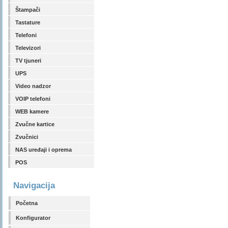
Štampači
Tastature
Telefoni
Televizori
TV tjuneri
UPS
Video nadzor
VOIP telefoni
WEB kamere
Zvučne kartice
Zvučnici
NAS uređaji i oprema
POS
Navigacija
Početna
Konfigurator