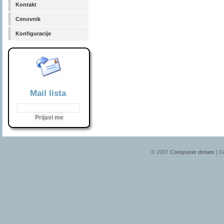
Kontakt
Cenovnik
Konfiguracije
Mail lista
© 2007
Computer dream
| D