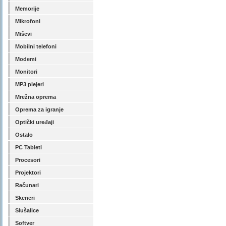
Memorije
Mikrofoni
Miševi
Mobilni telefoni
Modemi
Monitori
MP3 plejeri
Mrežna oprema
Oprema za igranje
Optički uređaji
Ostalo
PC Tableti
Procesori
Projektori
Računari
Skeneri
Slušalice
Softver