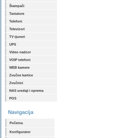
Štampači
Tastature
Telefoni
Televizori
TV tjuneri
UPS
Video nadzor
VOIP telefoni
WEB kamere
Zvučne kartice
Zvučnici
NAS uređaji i oprema
POS
Navigacija
Početna
Konfigurator