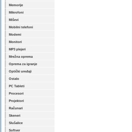
Memorije
Mikrofoni
Miševi
Mobilni telefoni
Modemi
Monitori
MP3 plejeri
Mrežna oprema
Oprema za igranje
Optički uređaji
Ostalo
PC Tableti
Procesori
Projektori
Računari
Skeneri
Slušalice
Softver