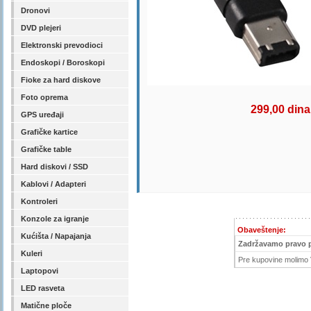
Dronovi
DVD plejeri
Elektronski prevodioci
Endoskopi / Boroskopi
Fioke za hard diskove
Foto oprema
299,00 dina
GPS uređaji
Grafičke kartice
Grafičke table
Hard diskovi / SSD
Kablovi / Adapteri
Kontroleri
Konzole za igranje
Obaveštenje:
Kućišta / Napajanja
Zadržavamo pravo 
Kuleri
Pre kupovine molimo V
Laptopovi
LED rasveta
Matične ploče