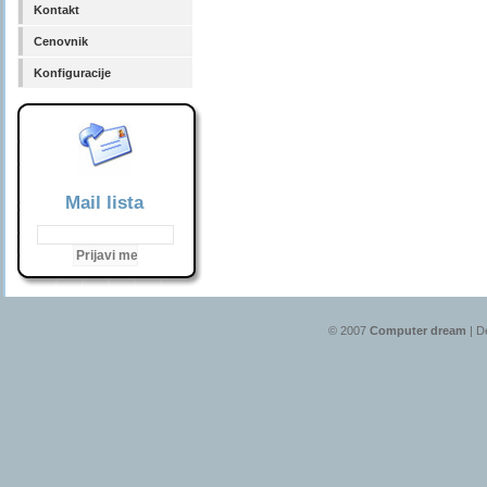
Kontakt
Cenovnik
Konfiguracije
Mail lista
© 2007
Computer dream
| D