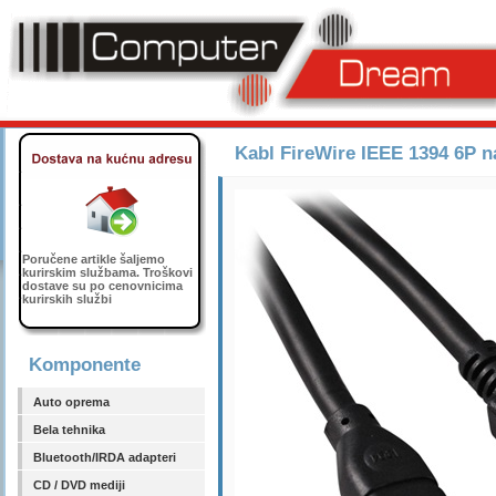
Kabl FireWire IEEE 1394 6P 
Poručene artikle šaljemo
kurirskim službama. Troškovi
dostave su po cenovnicima
kurirskih službi
Komponente
Auto oprema
Bela tehnika
Bluetooth/IRDA adapteri
CD / DVD mediji