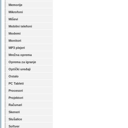
Memorije
Mikrofoni
Miševi
Mobilni telefoni
Modemi
Monitori
MP3 plejeri
Mrežna oprema
Oprema za igranje
Optički uređaji
Ostalo
PC Tableti
Procesori
Projektori
Računari
Skeneri
Slušalice
Softver