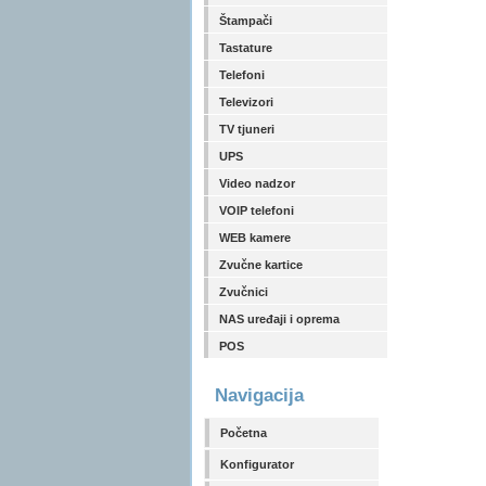
Štampači
Tastature
Telefoni
Televizori
TV tjuneri
UPS
Video nadzor
VOIP telefoni
WEB kamere
Zvučne kartice
Zvučnici
NAS uređaji i oprema
POS
Navigacija
Početna
Konfigurator