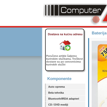
Baterij
Poručene artikle šaljemo
kurirskim službama. Troškovi
dostave su po cenovnicima
kurirskih službi
Komponente
Auto oprema
Bela tehnika
Bluetooth/IRDA adapteri
CD / DVD mediji