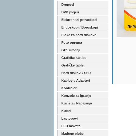
Dronovi
DVD plejeri
Elektronski prevodioci
Endoskopi / Boroskopi
Fioke za hard diskove
Foto oprema
GPS uređaji
Grafičke kartice
Grafičke table
Hard diskovi / SSD
Kablovi / Adapteri
Kontroleri
Konzole za igranje
Kućišta / Napajanja
Kuleri
Laptopovi
LED rasveta
Matične ploče