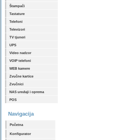
Štampači
Tastature
Telefoni
Televizori
TV tjuneri
UPS
Video nadzor
VOIP telefoni
WEB kamere
Zvučne kartice
Zvučnici
NAS uređaji i oprema
POS
Navigacija
Početna
Konfigurator