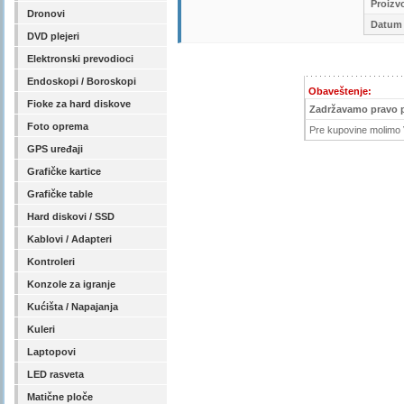
Proizv
Dronovi
Datum 
DVD plejeri
Elektronski prevodioci
Endoskopi / Boroskopi
Obaveštenje:
Fioke za hard diskove
Zadržavamo pravo 
Foto oprema
Pre kupovine molimo V
GPS uređaji
Grafičke kartice
Grafičke table
Hard diskovi / SSD
Kablovi / Adapteri
Kontroleri
Konzole za igranje
Kućišta / Napajanja
Kuleri
Laptopovi
LED rasveta
Matične ploče