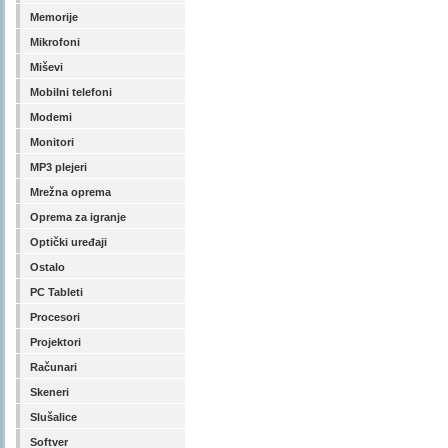
Memorije
Mikrofoni
Miševi
Mobilni telefoni
Modemi
Monitori
MP3 plejeri
Mrežna oprema
Oprema za igranje
Optički uređaji
Ostalo
PC Tableti
Procesori
Projektori
Računari
Skeneri
Slušalice
Softver