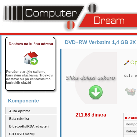
DVD+RW Verbatim 1,4 GB 2X M
Op
Poručene artikle šaljemo
kurirskim službama. Troškovi
Opis p
dostave su po cenovnicima
kurirskih službi
Komponente
Auto oprema
211,68 dinara
Klasifik
Bela tehnika
Kompo
Bluetooth/IRDA adapteri
Kategor
CD / DVD mediji