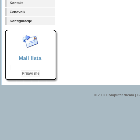
Kontakt
Cenovnik
Konfiguracije
Mail lista
© 2007
Computer dream
| D