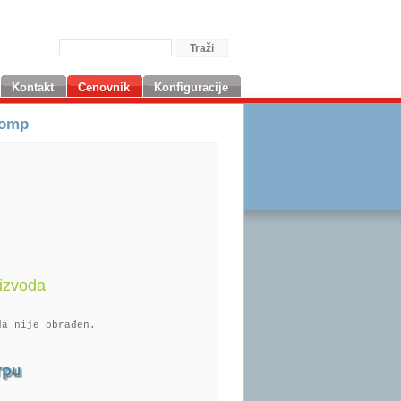
Kontakt
Cenovnik
Konfiguracije
comp
izvoda
da nije obrađen.