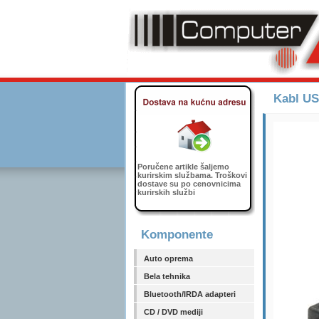
Kabl US
Poručene artikle šaljemo
kurirskim službama. Troškovi
dostave su po cenovnicima
kurirskih službi
Komponente
Auto oprema
Bela tehnika
Bluetooth/IRDA adapteri
CD / DVD mediji