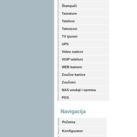
Štampači
Tastature
Telefoni
Televizori
TV tjuneri
UPS
Video nadzor
VOIP telefoni
WEB kamere
Zvučne kartice
Zvučnici
NAS uređaji i oprema
POS
Navigacija
Početna
Konfigurator