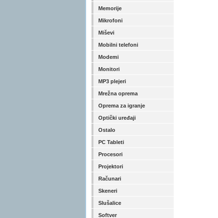
Memorije
Mikrofoni
Miševi
Mobilni telefoni
Modemi
Monitori
MP3 plejeri
Mrežna oprema
Oprema za igranje
Optički uređaji
Ostalo
PC Tableti
Procesori
Projektori
Računari
Skeneri
Slušalice
Softver