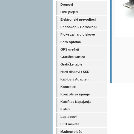
Dronovi
DVD plejeri
Elektronski prevodioci
Endoskopi / Boroskopi
Fioke za hard diskove
Foto oprema
GPS uređaji
Grafičke kartice
Grafičke table
Hard diskovi / SSD
Kablovi / Adapteri
Kontroleri
Konzole za igranje
Kućišta / Napajanja
Kuleri
Laptopovi
LED rasveta
Matične ploče