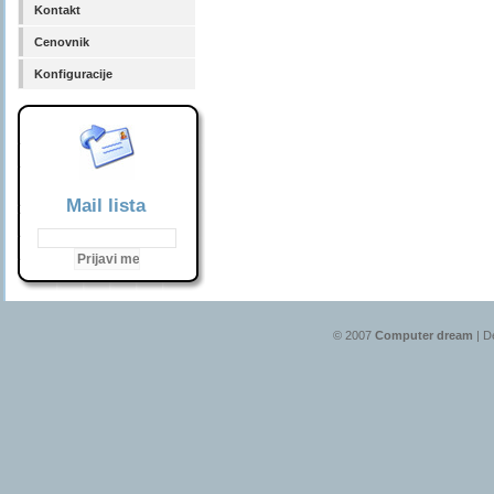
Kontakt
Cenovnik
Konfiguracije
Mail lista
© 2007
Computer dream
| D