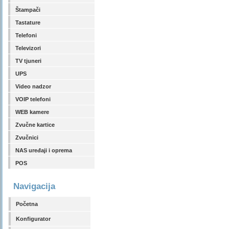
Štampači
Tastature
Telefoni
Televizori
TV tjuneri
UPS
Video nadzor
VOIP telefoni
WEB kamere
Zvučne kartice
Zvučnici
NAS uređaji i oprema
POS
Navigacija
Početna
Konfigurator