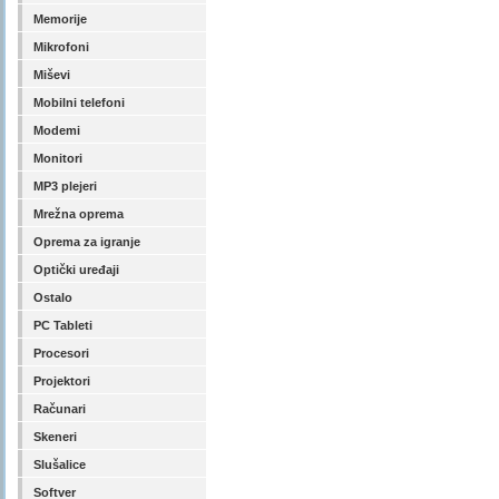
Memorije
Mikrofoni
Miševi
Mobilni telefoni
Modemi
Monitori
MP3 plejeri
Mrežna oprema
Oprema za igranje
Optički uređaji
Ostalo
PC Tableti
Procesori
Projektori
Računari
Skeneri
Slušalice
Softver