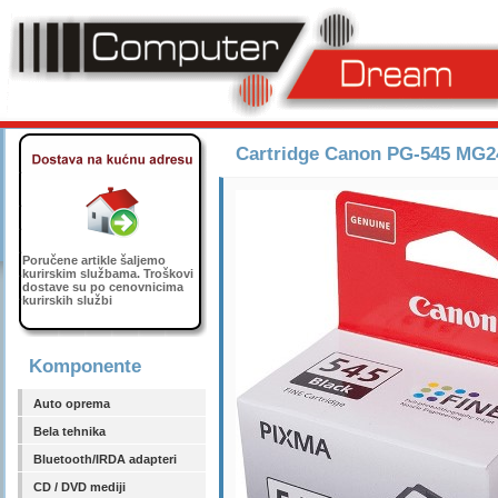
Cartridge Canon PG-545 MG2
Poručene artikle šaljemo
kurirskim službama. Troškovi
dostave su po cenovnicima
kurirskih službi
Komponente
Auto oprema
Bela tehnika
Bluetooth/IRDA adapteri
CD / DVD mediji