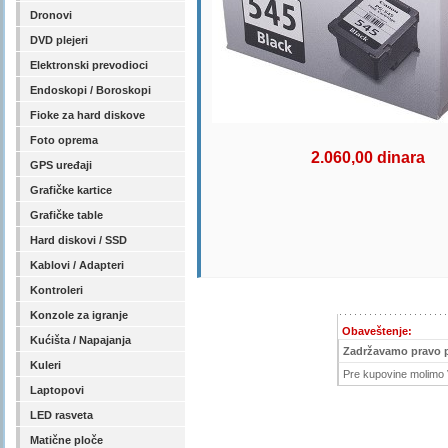
Dronovi
DVD plejeri
Elektronski prevodioci
Endoskopi / Boroskopi
Fioke za hard diskove
Foto oprema
2.060,00 dinara
GPS uređaji
Grafičke kartice
Grafičke table
Hard diskovi / SSD
Kablovi / Adapteri
Kontroleri
Konzole za igranje
Obaveštenje:
Kućišta / Napajanja
Zadržavamo pravo 
Kuleri
Pre kupovine molimo V
Laptopovi
LED rasveta
Matične ploče