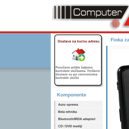
Fioka z
Poručene artikle šaljemo
kurirskim službama. Troškovi
dostave su po cenovnicima
kurirskih službi
Komponente
Auto oprema
Bela tehnika
Bluetooth/IRDA adapteri
CD / DVD mediji