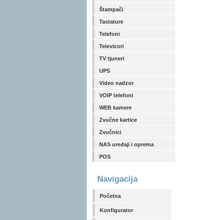
Štampači
Tastature
Telefoni
Televizori
TV tjuneri
UPS
Video nadzor
VOIP telefoni
WEB kamere
Zvučne kartice
Zvučnici
NAS uređaji i oprema
POS
Navigacija
Početna
Konfigurator