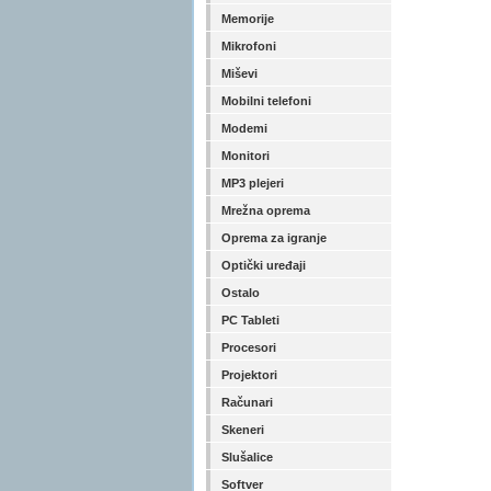
Memorije
Mikrofoni
Miševi
Mobilni telefoni
Modemi
Monitori
MP3 plejeri
Mrežna oprema
Oprema za igranje
Optički uređaji
Ostalo
PC Tableti
Procesori
Projektori
Računari
Skeneri
Slušalice
Softver