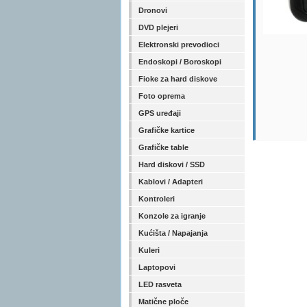
Dronovi
DVD plejeri
Elektronski prevodioci
Endoskopi / Boroskopi
Fioke za hard diskove
Foto oprema
GPS uređaji
Grafičke kartice
Grafičke table
Hard diskovi / SSD
Kablovi / Adapteri
Kontroleri
Konzole za igranje
Kućišta / Napajanja
Kuleri
Laptopovi
LED rasveta
Matične ploče