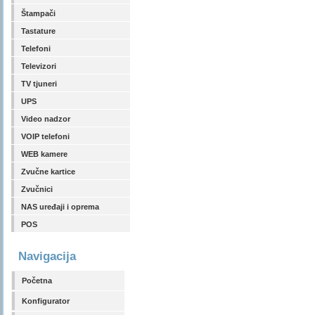
Štampači
Tastature
Telefoni
Televizori
TV tjuneri
UPS
Video nadzor
VOIP telefoni
WEB kamere
Zvučne kartice
Zvučnici
NAS uređaji i oprema
POS
Navigacija
Početna
Konfigurator