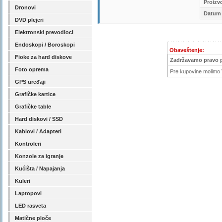
Proizv
Dronovi
Datum 
DVD plejeri
Elektronski prevodioci
Endoskopi / Boroskopi
Obaveštenje:
Fioke za hard diskove
Zadržavamo pravo 
Foto oprema
Pre kupovine molimo V
GPS uređaji
Grafičke kartice
Grafičke table
Hard diskovi / SSD
Kablovi / Adapteri
Kontroleri
Konzole za igranje
Kućišta / Napajanja
Kuleri
Laptopovi
LED rasveta
Matične ploče