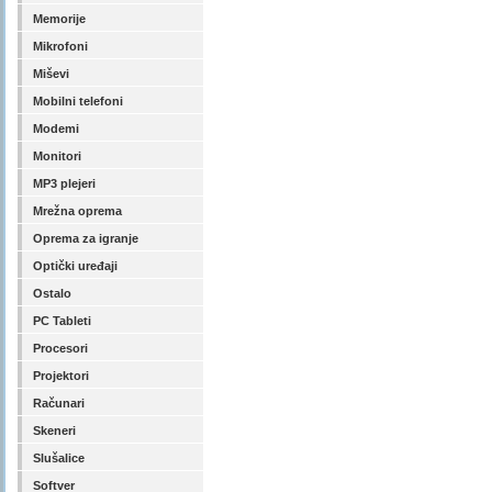
Memorije
Mikrofoni
Miševi
Mobilni telefoni
Modemi
Monitori
MP3 plejeri
Mrežna oprema
Oprema za igranje
Optički uređaji
Ostalo
PC Tableti
Procesori
Projektori
Računari
Skeneri
Slušalice
Softver