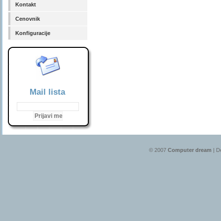
Kontakt
Cenovnik
Konfiguracije
Mail lista
© 2007
Computer dream
| D