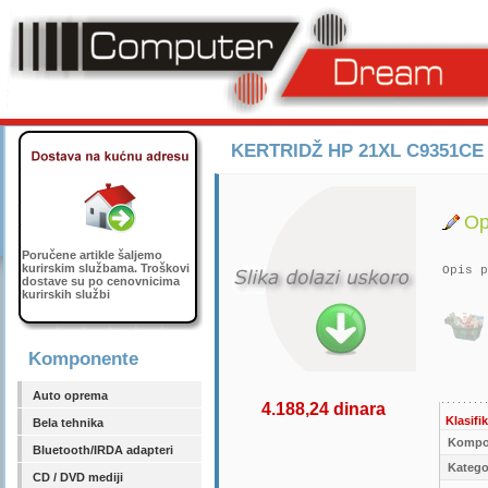
KERTRIDŽ HP 21XL C9351CE
Op
Poručene artikle šaljemo
kurirskim službama. Troškovi
Opis p
dostave su po cenovnicima
kurirskih službi
Komponente
Auto oprema
4.188,24 dinara
Klasifik
Bela tehnika
Kompo
Bluetooth/IRDA adapteri
Kategor
CD / DVD mediji