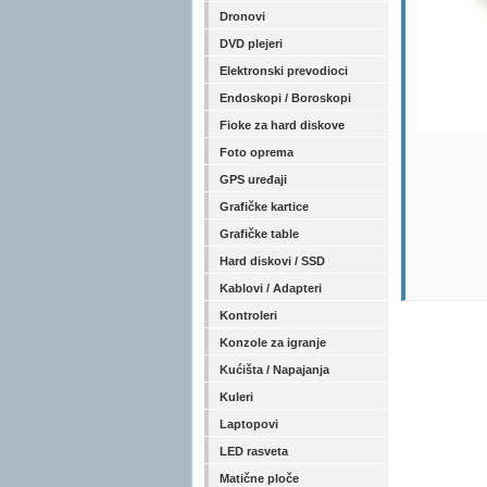
Dronovi
DVD plejeri
Elektronski prevodioci
Endoskopi / Boroskopi
Fioke za hard diskove
Foto oprema
GPS uređaji
Grafičke kartice
Grafičke table
Hard diskovi / SSD
Kablovi / Adapteri
Kontroleri
Konzole za igranje
Kućišta / Napajanja
Kuleri
Laptopovi
LED rasveta
Matične ploče