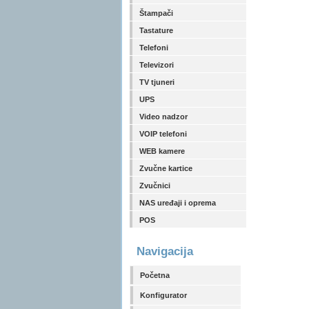
Štampači
Tastature
Telefoni
Televizori
TV tjuneri
UPS
Video nadzor
VOIP telefoni
WEB kamere
Zvučne kartice
Zvučnici
NAS uređaji i oprema
POS
Navigacija
Početna
Konfigurator