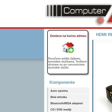
HDMI R
Poručene artikle šaljemo
kurirskim službama. Troškovi
dostave su po cenovnicima
kurirskih službi
Komponente
Auto oprema
Bela tehnika
Bluetooth/IRDA adapteri
CD / DVD mediji