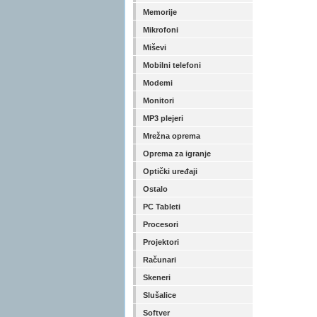
Memorije
Mikrofoni
Miševi
Mobilni telefoni
Modemi
Monitori
MP3 plejeri
Mrežna oprema
Oprema za igranje
Optički uređaji
Ostalo
PC Tableti
Procesori
Projektori
Računari
Skeneri
Slušalice
Softver