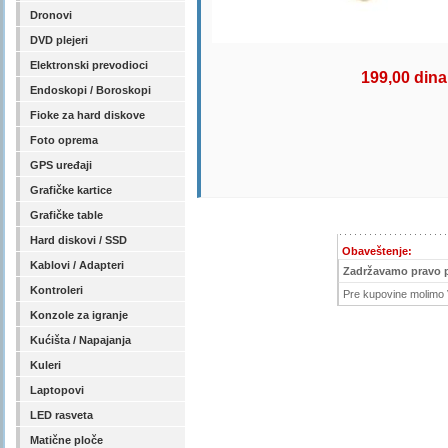
Dronovi
DVD plejeri
Elektronski prevodioci
199,00 dina
Endoskopi / Boroskopi
Fioke za hard diskove
Foto oprema
GPS uređaji
Grafičke kartice
Grafičke table
Hard diskovi / SSD
Obaveštenje:
Kablovi / Adapteri
Zadržavamo pravo 
Kontroleri
Pre kupovine molimo V
Konzole za igranje
Kućišta / Napajanja
Kuleri
Laptopovi
LED rasveta
Matične ploče