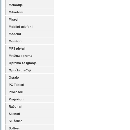
Memorije
Mikrofoni
Miševi
Mobilni telefoni
Modemi
Monitori
MP3 plejeri
Mrežna oprema
Oprema za igranje
Optički uređaji
Ostalo
PC Tableti
Procesori
Projektori
Računari
Skeneri
Slušalice
Softver