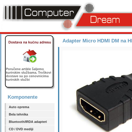
Adapter Micro HDMI DM na 
Poručene artikle šaljemo
kurirskim službama. Troškovi
dostave su po cenovnicima
kurirskih službi
Komponente
Auto oprema
Bela tehnika
Bluetooth/IRDA adapteri
CD / DVD mediji