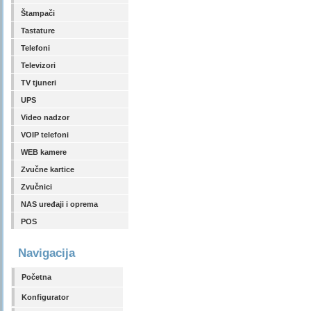
Štampači
Tastature
Telefoni
Televizori
TV tjuneri
UPS
Video nadzor
VOIP telefoni
WEB kamere
Zvučne kartice
Zvučnici
NAS uređaji i oprema
POS
Navigacija
Početna
Konfigurator