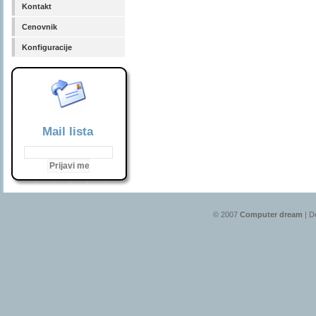
Kontakt
Cenovnik
Konfiguracije
Mail lista
© 2007
Computer dream
| D