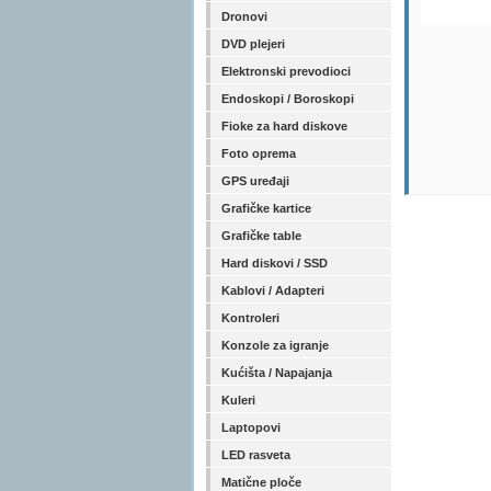
Dronovi
DVD plejeri
Elektronski prevodioci
Endoskopi / Boroskopi
Fioke za hard diskove
Foto oprema
GPS uređaji
Grafičke kartice
Grafičke table
Hard diskovi / SSD
Kablovi / Adapteri
Kontroleri
Konzole za igranje
Kućišta / Napajanja
Kuleri
Laptopovi
LED rasveta
Matične ploče