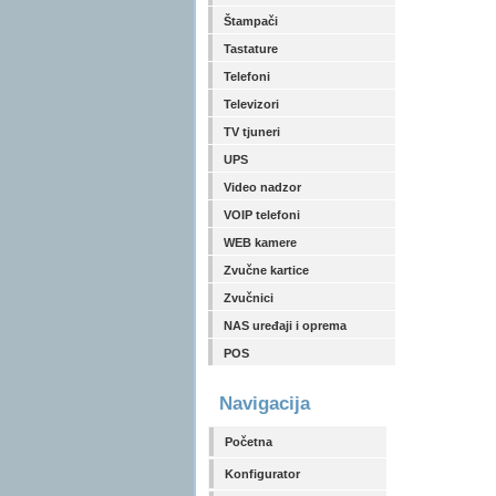
Štampači
Tastature
Telefoni
Televizori
TV tjuneri
UPS
Video nadzor
VOIP telefoni
WEB kamere
Zvučne kartice
Zvučnici
NAS uređaji i oprema
POS
Navigacija
Početna
Konfigurator