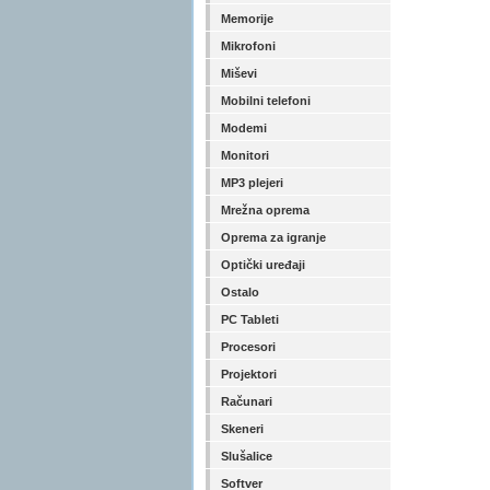
Memorije
Mikrofoni
Miševi
Mobilni telefoni
Modemi
Monitori
MP3 plejeri
Mrežna oprema
Oprema za igranje
Optički uređaji
Ostalo
PC Tableti
Procesori
Projektori
Računari
Skeneri
Slušalice
Softver