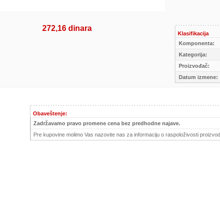
272,16 dinara
Klasifikacija
Komponenta:
Kategorija:
Proizvođač:
Datum izmene:
Obaveštenje:
Zadržavamo pravo promene cena bez predhodne najave.
Pre kupovine molimo Vas nazovite nas za informaciju o raspoloživosti proizvod