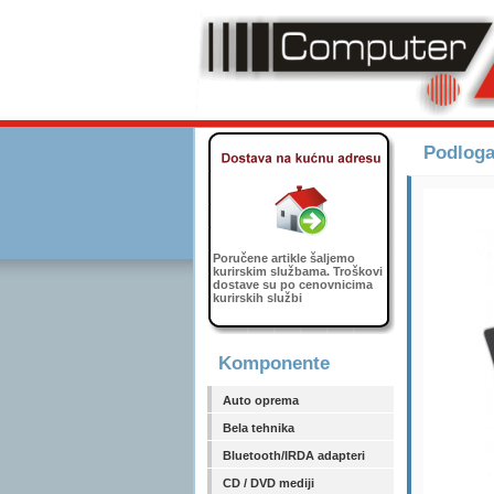
Podlog
Poručene artikle šaljemo
kurirskim službama. Troškovi
dostave su po cenovnicima
kurirskih službi
Komponente
Auto oprema
Bela tehnika
Bluetooth/IRDA adapteri
CD / DVD mediji