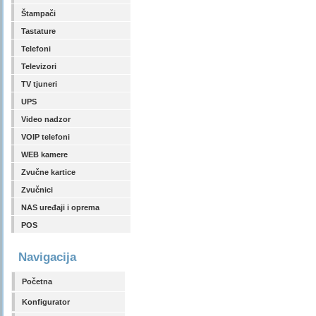
Štampači
Tastature
Telefoni
Televizori
TV tjuneri
UPS
Video nadzor
VOIP telefoni
WEB kamere
Zvučne kartice
Zvučnici
NAS uređaji i oprema
POS
Navigacija
Početna
Konfigurator