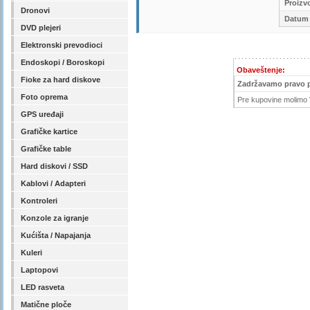
Proizv
Dronovi
Datum 
DVD plejeri
Elektronski prevodioci
Endoskopi / Boroskopi
Obaveštenje:
Fioke za hard diskove
Zadržavamo pravo 
Foto oprema
Pre kupovine molimo V
GPS uređaji
Grafičke kartice
Grafičke table
Hard diskovi / SSD
Kablovi / Adapteri
Kontroleri
Konzole za igranje
Kućišta / Napajanja
Kuleri
Laptopovi
LED rasveta
Matične ploče