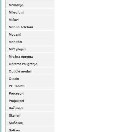
Memorije
Mikrofoni
Miševi
Mobilni telefoni
Modemi
Monitori
MP3 plejeri
Mrežna oprema
Oprema za igranje
Optički uređaji
Ostalo
PC Tableti
Procesori
Projektori
Računari
Skeneri
Slušalice
Softver