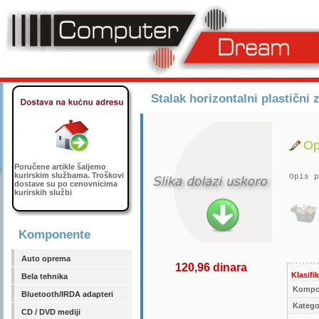
Stalak horizontalni plastični 
Op
Poručene artikle šaljemo
kurirskim službama. Troškovi
Opis p
dostave su po cenovnicima
kurirskih službi
Komponente
Auto oprema
120,96 dinara
Klasifik
Bela tehnika
Kompo
Bluetooth/IRDA adapteri
Kategor
CD / DVD mediji