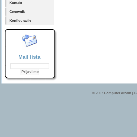
Kontakt
Cenovnik
Konfiguracije
Mail lista
© 2007
Computer dream
| D