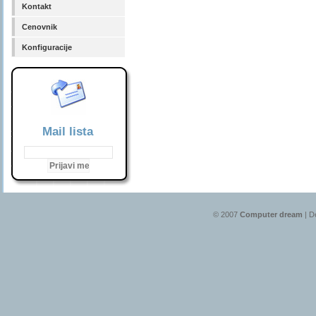
Kontakt
Cenovnik
Konfiguracije
Mail lista
© 2007
Computer dream
| D