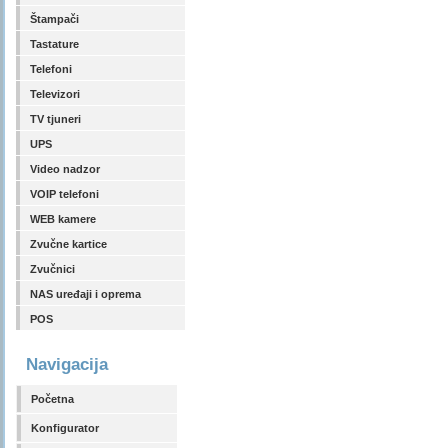
Štampači
Tastature
Telefoni
Televizori
TV tjuneri
UPS
Video nadzor
VOIP telefoni
WEB kamere
Zvučne kartice
Zvučnici
NAS uređaji i oprema
POS
Navigacija
Početna
Konfigurator