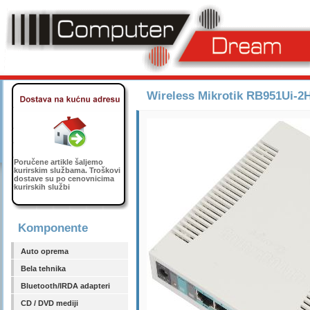
Wireless Mikrotik RB951Ui-2
Poručene artikle šaljemo
kurirskim službama. Troškovi
dostave su po cenovnicima
kurirskih službi
Komponente
Auto oprema
Bela tehnika
Bluetooth/IRDA adapteri
CD / DVD mediji