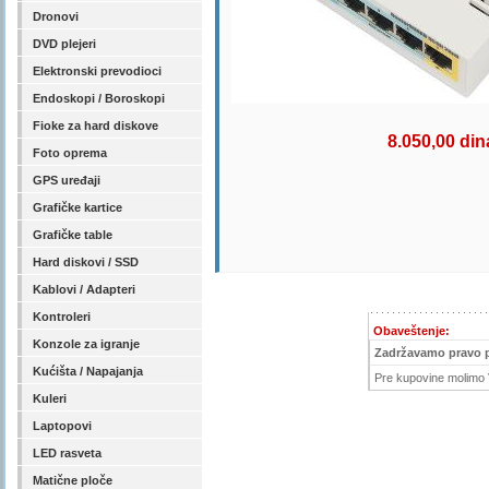
Dronovi
DVD plejeri
Elektronski prevodioci
Endoskopi / Boroskopi
Fioke za hard diskove
8.050,00 din
Foto oprema
GPS uređaji
Grafičke kartice
Grafičke table
Hard diskovi / SSD
Kablovi / Adapteri
Kontroleri
Obaveštenje:
Konzole za igranje
Zadržavamo pravo 
Kućišta / Napajanja
Pre kupovine molimo V
Kuleri
Laptopovi
LED rasveta
Matične ploče