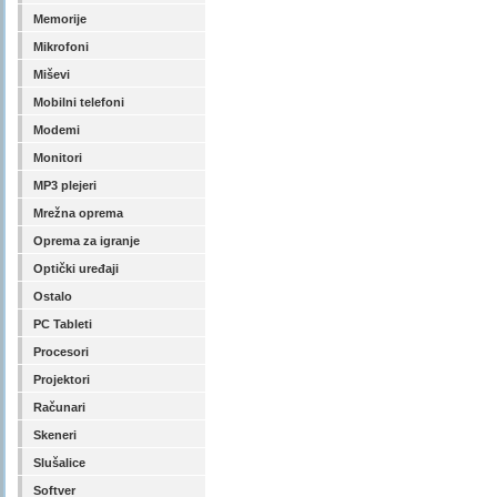
Memorije
Mikrofoni
Miševi
Mobilni telefoni
Modemi
Monitori
MP3 plejeri
Mrežna oprema
Oprema za igranje
Optički uređaji
Ostalo
PC Tableti
Procesori
Projektori
Računari
Skeneri
Slušalice
Softver