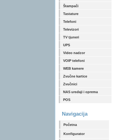
Štampači
Tastature
Telefoni
Televizori
TV tjuneri
UPS
Video nadzor
VOIP telefoni
WEB kamere
Zvučne kartice
Zvučnici
NAS uređaji i oprema
POS
Navigacija
Početna
Konfigurator