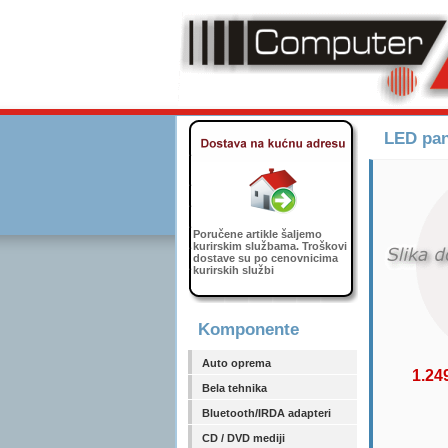
LED pan
Poručene artikle šaljemo
kurirskim službama. Troškovi
dostave su po cenovnicima
kurirskih službi
Komponente
Auto oprema
1.24
Bela tehnika
Bluetooth/IRDA adapteri
CD / DVD mediji