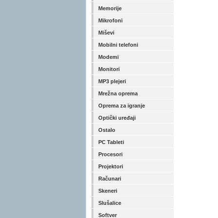
Memorije
Mikrofoni
Miševi
Mobilni telefoni
Modemi
Monitori
MP3 plejeri
Mrežna oprema
Oprema za igranje
Optički uređaji
Ostalo
PC Tableti
Procesori
Projektori
Računari
Skeneri
Slušalice
Softver