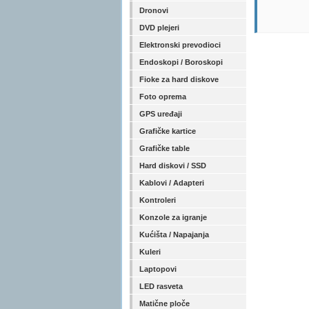
Dronovi
DVD plejeri
Elektronski prevodioci
Endoskopi / Boroskopi
Fioke za hard diskove
Foto oprema
GPS uređaji
Grafičke kartice
Grafičke table
Hard diskovi / SSD
Kablovi / Adapteri
Kontroleri
Konzole za igranje
Kućišta / Napajanja
Kuleri
Laptopovi
LED rasveta
Matične ploče