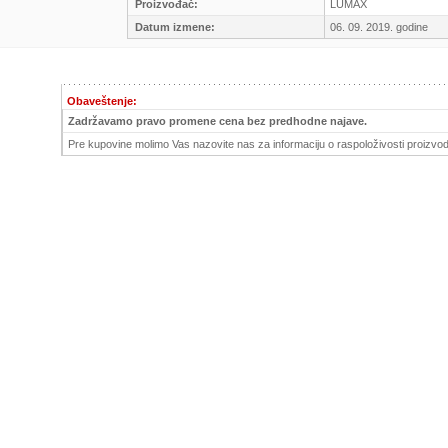
Proizvođač:
LUMAX
Datum izmene:
06. 09. 2019. godine
Obaveštenje:
Zadržavamo pravo promene cena bez predhodne najave.
Pre kupovine molimo Vas nazovite nas za informaciju o raspoloživosti proizvod