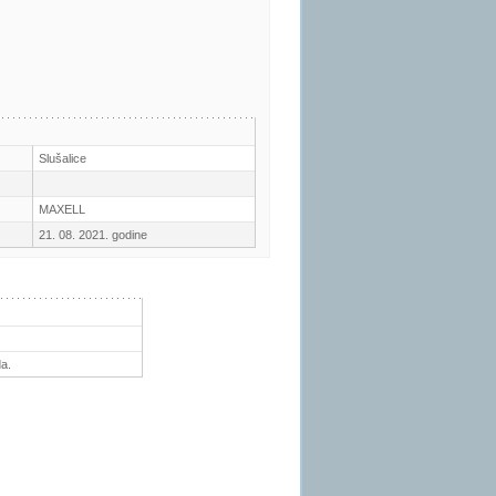
Slušalice
MAXELL
21. 08. 2021. godine
a.