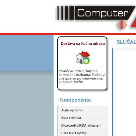
SLUŠAL
Poručene artikle šaljemo
kurirskim službama. Troškovi
dostave su po cenovnicima
kurirskih službi
Komponente
Auto oprema
Bela tehnika
Bluetooth/IRDA adapteri
CD / DVD mediji