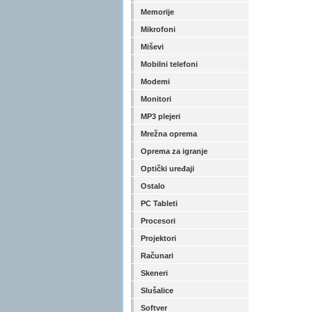
Memorije
Mikrofoni
Miševi
Mobilni telefoni
Modemi
Monitori
MP3 plejeri
Mrežna oprema
Oprema za igranje
Optički uređaji
Ostalo
PC Tableti
Procesori
Projektori
Računari
Skeneri
Slušalice
Softver