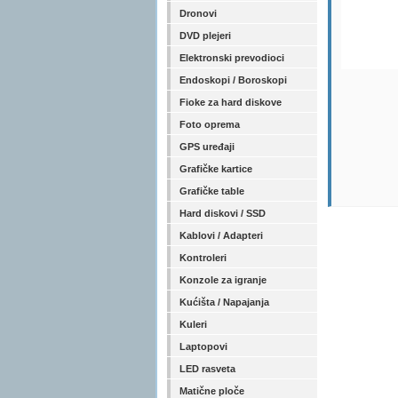
Dronovi
DVD plejeri
Elektronski prevodioci
Endoskopi / Boroskopi
Fioke za hard diskove
Foto oprema
GPS uređaji
Grafičke kartice
Grafičke table
Hard diskovi / SSD
Kablovi / Adapteri
Kontroleri
Konzole za igranje
Kućišta / Napajanja
Kuleri
Laptopovi
LED rasveta
Matične ploče