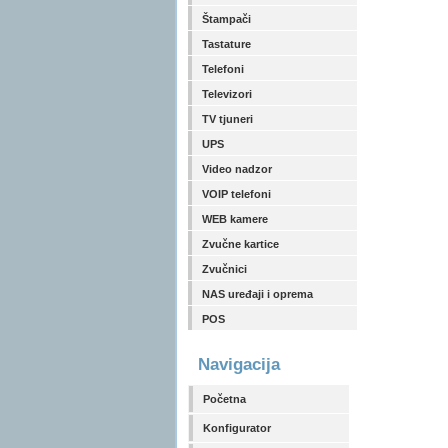
Štampači
Tastature
Telefoni
Televizori
TV tjuneri
UPS
Video nadzor
VOIP telefoni
WEB kamere
Zvučne kartice
Zvučnici
NAS uređaji i oprema
POS
Navigacija
Početna
Konfigurator