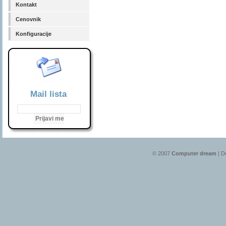
Kontakt
Cenovnik
Konfiguracije
Mail lista
© 2007
Computer dream
| D