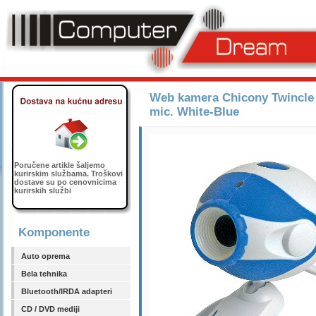
Web kamera Chicony Twincle 
mic. White-Blue
Poručene artikle šaljemo
kurirskim službama. Troškovi
dostave su po cenovnicima
kurirskih službi
Komponente
Auto oprema
Bela tehnika
Bluetooth/IRDA adapteri
CD / DVD mediji