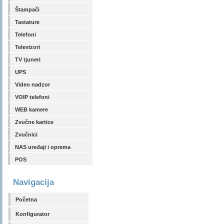
Štampači
Tastature
Telefoni
Televizori
TV tjuneri
UPS
Video nadzor
VOIP telefoni
WEB kamere
Zvučne kartice
Zvučnici
NAS uređaji i oprema
POS
Navigacija
Početna
Konfigurator