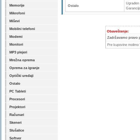
Ugrađen 
Memorije
Ostalo
Garancij
Mikrofoni
Miševi
Mobilni telefoni
Obaveštenje:
Modemi
Zadržavamo pravo 
Monitori
Pre kupovine molimo V
MP3 plejeri
Mrežna oprema
Oprema za igranje
Optički uređaji
Ostalo
PC Tableti
Procesori
Projektori
Računari
Skeneri
Slušalice
Softver