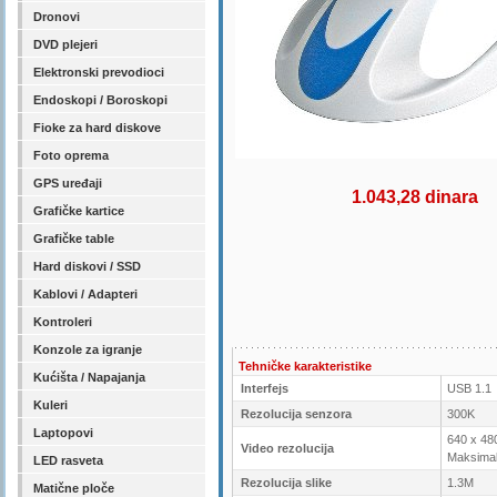
Dronovi
DVD plejeri
Elektronski prevodioci
Endoskopi / Boroskopi
Fioke za hard diskove
Foto oprema
GPS uređaji
1.043,28 dinara
Grafičke kartice
Grafičke table
Hard diskovi / SSD
Kablovi / Adapteri
Kontroleri
Konzole za igranje
Tehničke karakteristike
Kućišta / Napajanja
Interfejs
USB 1.1
Kuleri
Rezolucija senzora
300K
Laptopovi
640 x 48
Video rezolucija
Maksimal
LED rasveta
Rezolucija slike
1.3M
Matične ploče