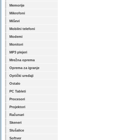
Memorije
Mikrofoni
Miševi
Mobilni telefoni
Modemi
Monitori
MP3 plejeri
Mrežna oprema
Oprema za igranje
Optički uređaji
Ostalo
PC Tableti
Procesori
Projektori
Računari
Skeneri
Slušalice
Softver