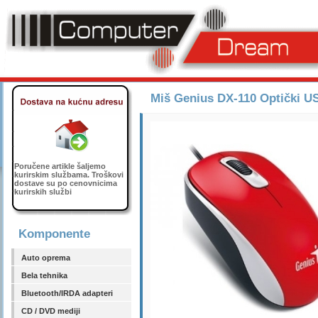
Miš Genius DX-110 Optički U
Poručene artikle šaljemo
kurirskim službama. Troškovi
dostave su po cenovnicima
kurirskih službi
Komponente
Auto oprema
Bela tehnika
Bluetooth/IRDA adapteri
CD / DVD mediji