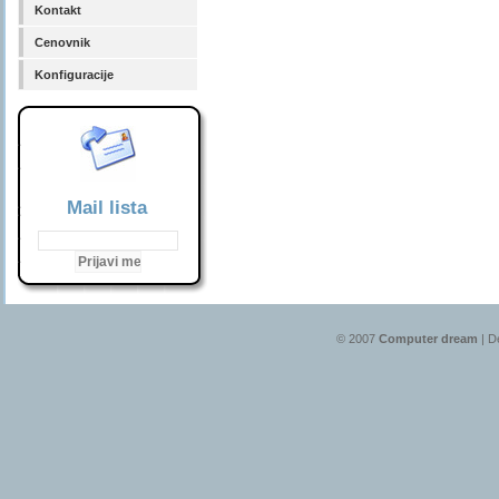
Kontakt
Cenovnik
Konfiguracije
Mail lista
© 2007
Computer dream
| D