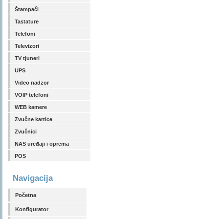
Štampači
Tastature
Telefoni
Televizori
TV tjuneri
UPS
Video nadzor
VOIP telefoni
WEB kamere
Zvučne kartice
Zvučnici
NAS uređaji i oprema
POS
Navigacija
Početna
Konfigurator