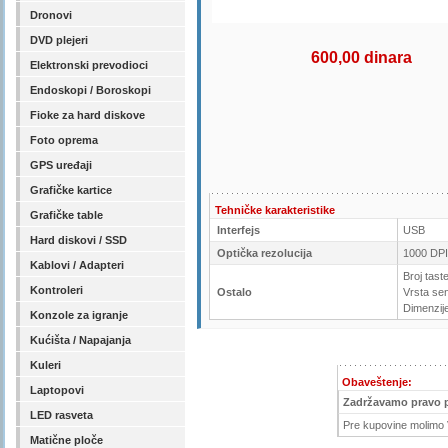
Dronovi
DVD plejeri
600,00 dinara
Elektronski prevodioci
Endoskopi / Boroskopi
Fioke za hard diskove
Foto oprema
GPS uređaji
Grafičke kartice
Tehničke karakteristike
Grafičke table
Interfejs
USB
Hard diskovi / SSD
Optička rezolucija
1000 DPI
Kablovi / Adapteri
Broj tast
Kontroleri
Ostalo
Vrsta se
Dimenzij
Konzole za igranje
Kućišta / Napajanja
Kuleri
Obaveštenje:
Laptopovi
Zadržavamo pravo 
LED rasveta
Pre kupovine molimo V
Matične ploče