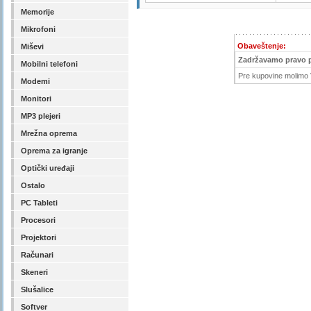
Memorije
Mikrofoni
Obaveštenje:
Miševi
Zadržavamo pravo 
Mobilni telefoni
Pre kupovine molimo V
Modemi
Monitori
MP3 plejeri
Mrežna oprema
Oprema za igranje
Optički uređaji
Ostalo
PC Tableti
Procesori
Projektori
Računari
Skeneri
Slušalice
Softver