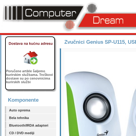
Zvučnici Genius SP-U115, U
Poručene artikle šaljemo
kurirskim službama. Troškovi
dostave su po cenovnicima
kurirskih službi
Komponente
Auto oprema
Bela tehnika
Bluetooth/IRDA adapteri
CD / DVD mediji