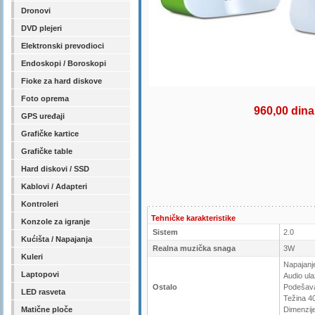
Dronovi
DVD plejeri
Elektronski prevodioci
Endoskopi / Boroskopi
Fioke za hard diskove
Foto oprema
960,00 dina
GPS uređaji
Grafičke kartice
Grafičke table
Hard diskovi / SSD
Kablovi / Adapteri
Kontroleri
Tehničke karakteristike
Konzole za igranje
Sistem
2.0
Kućišta / Napajanja
Realna muzička snaga
3W
Kuleri
Napajanj
Laptopovi
Audio ul
Ostalo
Podešava
LED rasveta
Težina 4
Matične ploče
Dimenzij