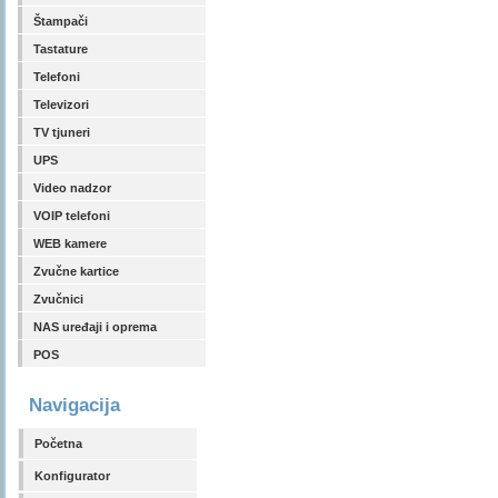
Štampači
Tastature
Telefoni
Televizori
TV tjuneri
UPS
Video nadzor
VOIP telefoni
WEB kamere
Zvučne kartice
Zvučnici
NAS uređaji i oprema
POS
Navigacija
Početna
Konfigurator