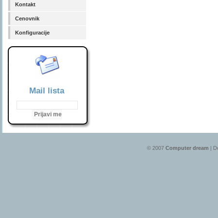
Kontakt
Cenovnik
Konfiguracije
Mail lista
© 2007
Computer dream
| D