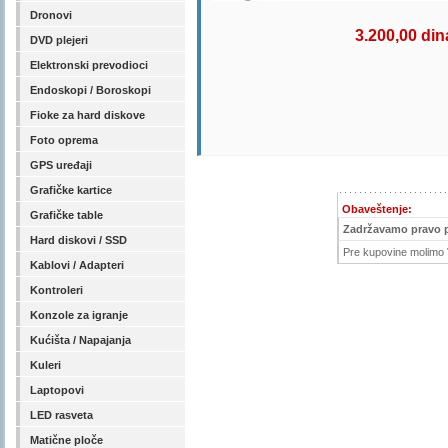
Dronovi
3.200,00 din
DVD plejeri
Elektronski prevodioci
Endoskopi / Boroskopi
Fioke za hard diskove
Foto oprema
GPS uređaji
Grafičke kartice
Obaveštenje:
Grafičke table
Zadržavamo pravo 
Hard diskovi / SSD
Pre kupovine molimo V
Kablovi / Adapteri
Kontroleri
Konzole za igranje
Kućišta / Napajanja
Kuleri
Laptopovi
LED rasveta
Matične ploče