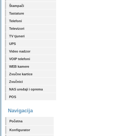
Štampači
Tastature
Telefoni
Televizori
TV tjuneri
UPS
Video nadzor
VOIP telefoni
WEB kamere
Zvučne kartice
Zvučnici
NAS uređaji i oprema
POS
Navigacija
Početna
Konfigurator