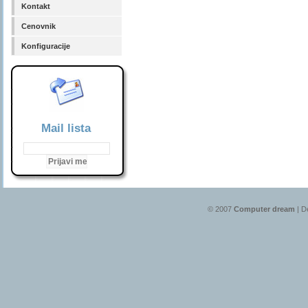
Kontakt
Cenovnik
Konfiguracije
Mail lista
© 2007
Computer dream
| D