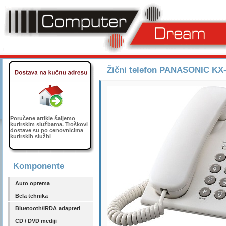
Žični telefon PANASONIC K
Poručene artikle šaljemo
kurirskim službama. Troškovi
dostave su po cenovnicima
kurirskih službi
Komponente
Auto oprema
Bela tehnika
Bluetooth/IRDA adapteri
CD / DVD mediji