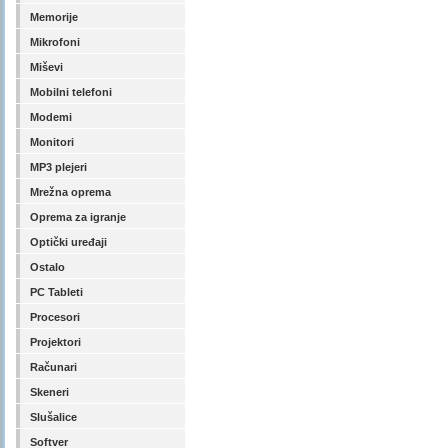
Memorije
Mikrofoni
Miševi
Mobilni telefoni
Modemi
Monitori
MP3 plejeri
Mrežna oprema
Oprema za igranje
Optički uređaji
Ostalo
PC Tableti
Procesori
Projektori
Računari
Skeneri
Slušalice
Softver