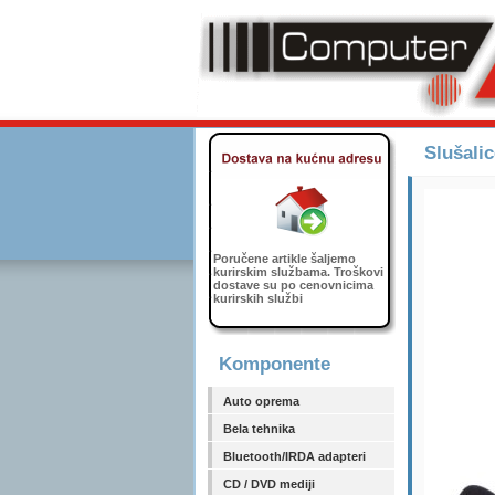
Slušali
Poručene artikle šaljemo
kurirskim službama. Troškovi
dostave su po cenovnicima
kurirskih službi
Komponente
Auto oprema
Bela tehnika
Bluetooth/IRDA adapteri
CD / DVD mediji