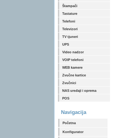
Štampači
Tastature
Telefoni
Televizori
TV tjuneri
UPS
Video nadzor
VOIP telefoni
WEB kamere
Zvučne kartice
Zvučnici
NAS uređaji i oprema
POS
Navigacija
Početna
Konfigurator