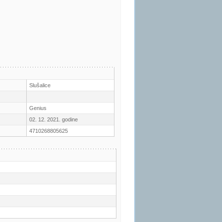
Slušalice
Genius
02. 12. 2021. godine
4710268805625