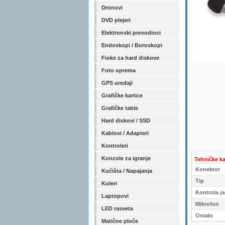
Dronovi
DVD plejeri
Elektronski prevodioci
Endoskopi / Boroskopi
Fioke za hard diskove
Foto oprema
GPS uređaji
Grafičke kartice
Grafičke table
Hard diskovi / SSD
Kablovi / Adapteri
Kontroleri
Konzole za igranje
Tehničke ka
Konektor
Kućišta / Napajanja
Tip
Kuleri
Kontrola j
Laptopovi
Mikrofon
LED rasveta
Ostalo
Matične ploče