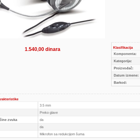
Klasifikacija
1.540,00 dinara
Komponenta:
Kategorija:
Proizvođač:
Datum izmene:
Barkod:
rakteristike
3.5 mm
Preko glave
ačine zvuka
da
da
Mikrofon sa redukcijom šuma