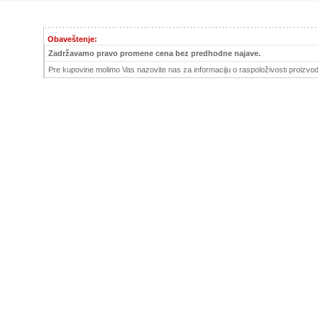
Obaveštenje:
Zadržavamo pravo promene cena bez predhodne najave.
Pre kupovine molimo Vas nazovite nas za informaciju o raspoloživosti proizvod