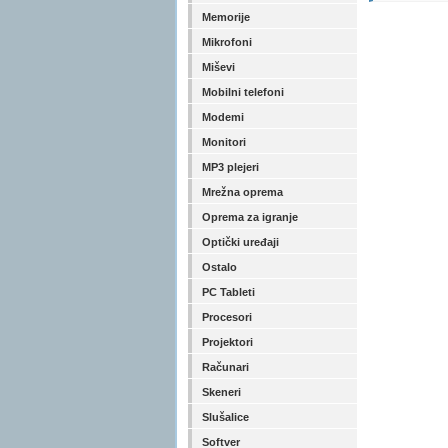
Memorije
Mikrofoni
Miševi
Mobilni telefoni
Modemi
Monitori
MP3 plejeri
Mrežna oprema
Oprema za igranje
Optički uređaji
Ostalo
PC Tableti
Procesori
Projektori
Računari
Skeneri
Slušalice
Softver