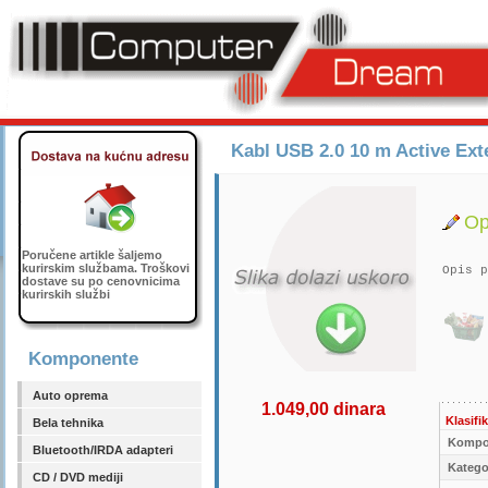
Kabl USB 2.0 10 m Active Ex
Op
Poručene artikle šaljemo
kurirskim službama. Troškovi
Opis p
dostave su po cenovnicima
kurirskih službi
Komponente
Auto oprema
1.049,00 dinara
Klasifik
Bela tehnika
Kompo
Bluetooth/IRDA adapteri
Kategor
CD / DVD mediji