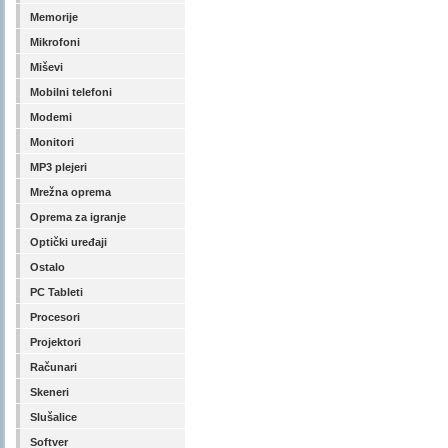
Memorije
Mikrofoni
Miševi
Mobilni telefoni
Modemi
Monitori
MP3 plejeri
Mrežna oprema
Oprema za igranje
Optički uređaji
Ostalo
PC Tableti
Procesori
Projektori
Računari
Skeneri
Slušalice
Softver