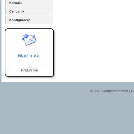
Kontakt
Cenovnik
Konfiguracije
Mail lista
© 2007
Computer dream
| D