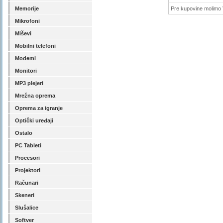
Memorije
Pre kupovine molimo V
Mikrofoni
Miševi
Mobilni telefoni
Modemi
Monitori
MP3 plejeri
Mrežna oprema
Oprema za igranje
Optički uređaji
Ostalo
PC Tableti
Procesori
Projektori
Računari
Skeneri
Slušalice
Softver