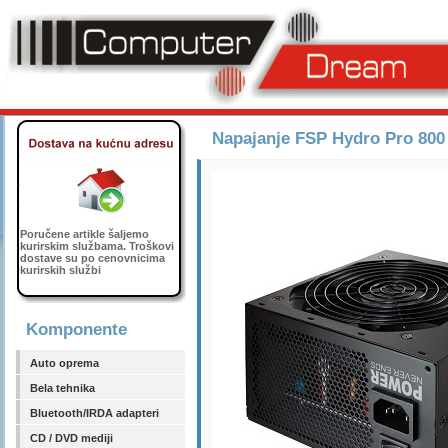
Napajanje FSP Hydro Pro 800
Poručene artikle šaljemo
kurirskim službama. Troškovi
dostave su po cenovnicima
kurirskih službi
Komponente
Auto oprema
Bela tehnika
Bluetooth/IRDA adapteri
CD / DVD mediji