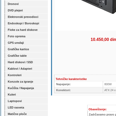
Dronovi
DVD plejeri
Elektronski prevodioci
Endoskopi / Boroskopi
Fioke za hard diskove
Foto oprema
10.450,00 di
GPS uređaji
Grafičke kartice
Grafičke table
Hard diskovi / SSD
Kablovi / Adapteri
Kontroleri
Tehničke karakteristike
Konzole za igranje
Napajanje:
800W
Kućišta / Napajanja
Konektori:
ATX 24 x 
Kuleri
Laptopovi
LED rasveta
Obaveštenje:
Matične ploče
Zadržavamo pravo 