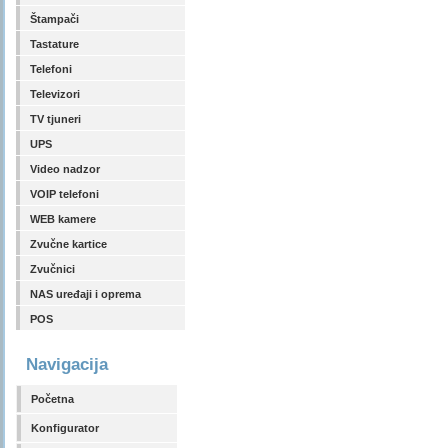
Štampači
Tastature
Telefoni
Televizori
TV tjuneri
UPS
Video nadzor
VOIP telefoni
WEB kamere
Zvučne kartice
Zvučnici
NAS uređaji i oprema
POS
Navigacija
Početna
Konfigurator