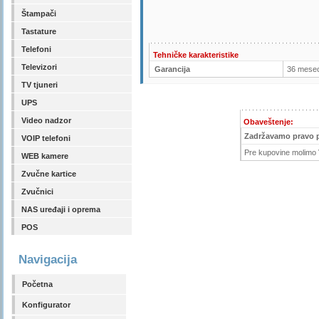
Štampači
Tastature
Telefoni
Tehničke karakteristike
Televizori
Garancija
36 mesec
TV tjuneri
UPS
Video nadzor
Obaveštenje:
Zadržavamo pravo 
VOIP telefoni
Pre kupovine molimo V
WEB kamere
Zvučne kartice
Zvučnici
NAS uređaji i oprema
POS
Navigacija
Početna
Konfigurator