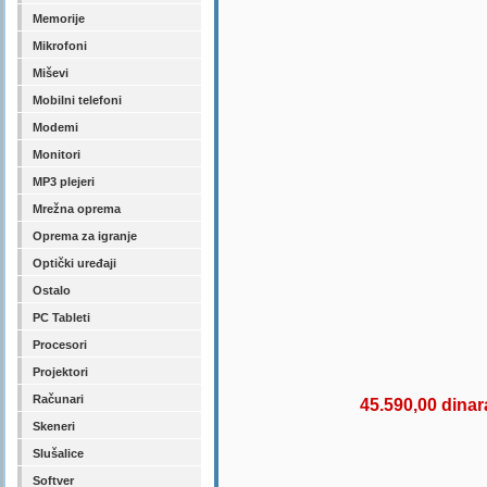
Memorije
Mikrofoni
Miševi
Mobilni telefoni
Modemi
Monitori
MP3 plejeri
Mrežna oprema
Oprema za igranje
Optički uređaji
Ostalo
PC Tableti
Procesori
Projektori
Računari
45.590,00 dinar
Skeneri
Slušalice
Softver