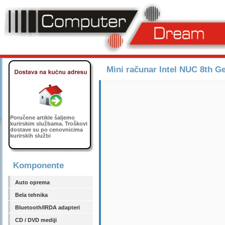
Mini računar Intel NUC 8th
Poručene artikle šaljemo
kurirskim službama. Troškovi
dostave su po cenovnicima
kurirskih službi
Komponente
Auto oprema
Bela tehnika
Bluetooth/IRDA adapteri
CD / DVD mediji