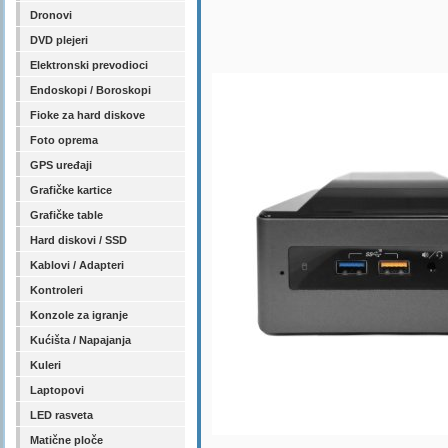
Dronovi
DVD plejeri
Elektronski prevodioci
Endoskopi / Boroskopi
Fioke za hard diskove
Foto oprema
GPS uređaji
Grafičke kartice
Grafičke table
Hard diskovi / SSD
Kablovi / Adapteri
Kontroleri
Konzole za igranje
Kućišta / Napajanja
Kuleri
Laptopovi
LED rasveta
Matične ploče