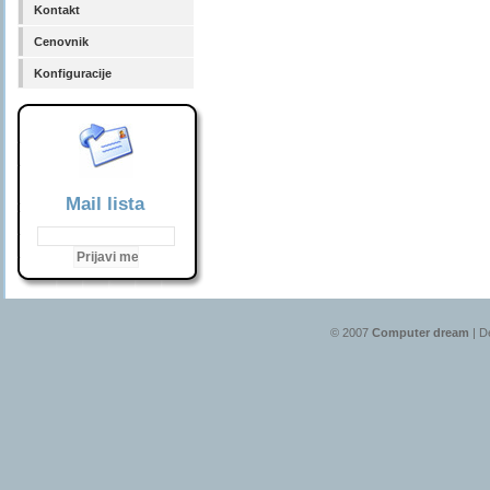
Kontakt
Cenovnik
Konfiguracije
Mail lista
© 2007
Computer dream
| D